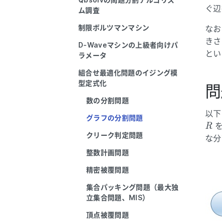
Qbsolvの問題分割アルゴリズ
ぐ辺
ム調査
制限ボルツマンマシン
なお
きさ
D-Waveマシンの上級者向けパ
とい
ラメータ
組合せ最適化問題のイジング模
型定式化
問
数の分割問題
以下
グラフの分割問題
R
クリーク判定問題
な分
整数計画問題
精密被覆問題
集合パッキング問題（最大独
立集合問題、MIS）
頂点被覆問題