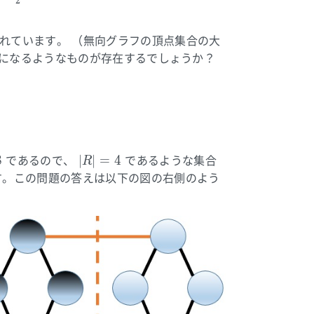
2
N
R
れています。 （無向グラフの頂点集合の大
になるようなものが存在するでしょうか？
|R|=4
R
8
∣
∣
=
4
であるので、
であるような集合
R
す。この問題の答えは以下の図の右側のよう