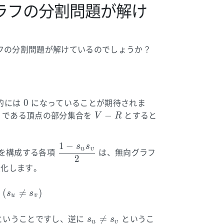
ラフの分割問題が解け
フの分割問題が解けているのでしょうか？
0
0
的には
になっていることが期待されま
V
R
−
である頂点の部分集合を
とすると
V
R
-
R
1
−
s
s
\displaystyle
G
u
v
を構成する各項
は、無向グラフ
2
\frac{1 - s_u
変化します。
s_v}{2}
ligned} \frac{1 - s_u s_v}{2} = \begin{cases} 0 & (
(

=
)
s
s
u
v
s_u

=
ということですし、逆に
というこ
s
s
u
v