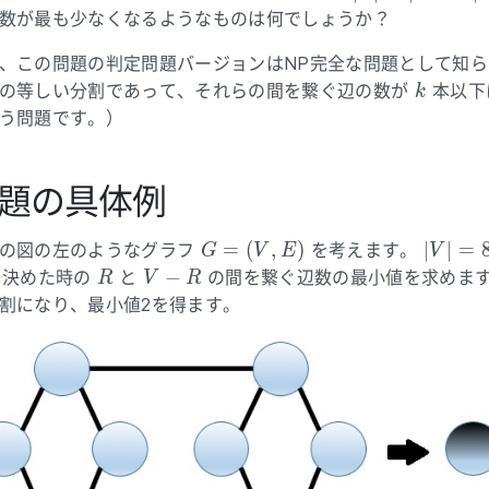
(V,
-
R| =
数が最も少なくなるようなものは何でしょうか？
E)
R
\frac{N}
、この問題の判定問題バージョンはNP完全な問題として知ら
{2}
k
の等しい分割であって、それらの間を繋ぐ辺の数が
本以下
k
う問題です。）
題の具体例
G
|V|=8
=
(
,
)
∣
∣
=
の図の左のようなグラフ
を考えます。
G
V
E
V
=
R
V-
−
を決めた時の
と
の間を繋ぐ辺数の最小値を求めま
R
V
R
(V,
R
割になり、最小値2を得ます。
E)