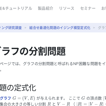
モ&チュートリアル
製品紹介
リソース
セミナー
お
ィング研究調査
組合せ最適化問題のイジング模型定式化
グラ
グラフの分割問題
ページでは、グラフの分割問題と呼ばれるNP困難な問題を
。
題の定式化
G
G
|
=
(
,
)
∣
グラフ
が与えられます。 ここで
の頂点数
G
V
E
G
=
R
V
|R| = |V-
−
∣
∣
=
∣
−
∣
集合の大きさの等しい分割
と
（
R
V
R
R
V
R