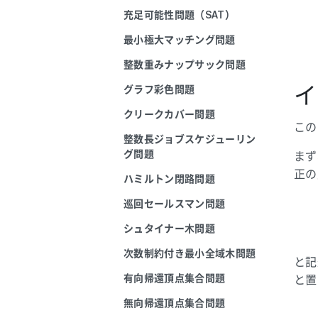
充足可能性問題（SAT）
最小極大マッチング問題
整数重みナップサック問題
イ
グラフ彩色問題
クリークカバー問題
この
整数長ジョブスケジューリン
グ問題
まず
正の
ハミルトン閉路問題
巡回セールスマン問題
シュタイナー木問題
次数制約付き最小全域木問題
と記
有向帰還頂点集合問題
と置
無向帰還頂点集合問題