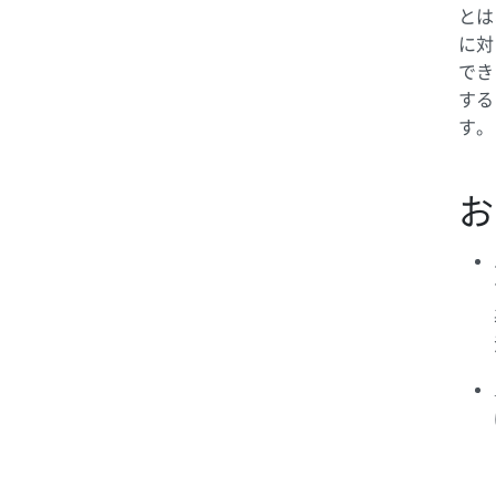
=
とは
s_v
に対
でき
する
す。
お