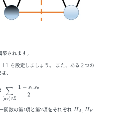
構築されます。
±
1
を設定しましょう。 また、ある２つの
数は、
+ H_B = A \left( \sum_{v \in V} s_v \right)^2 + B
1
−
s
s
∑
u
v
B
2
(
)
∈
u
v
E
H_A,
,
ー関数の第1項と第2項をそれぞれ
H
H
A
B
H_B