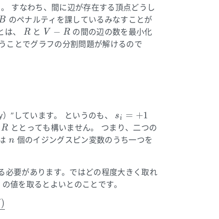
\neq
。 すなわち、間に辺が存在する頂点どうし
s_v
B
のペナルティを課しているみなすことが
B
R
V-
−
とは、
と
の間の辺の数を最小化
R
V
R
R
行うことでグラフの分割問題が解けるので
s_i
=
+
1
cy）”しています。 というのも、
s
i
=
R
ととっても構いません。 つまり、二つの
R
+1
n
は
個のイジングスピン変数のうち一つを
n
る必要があります。ではどの程度大きく取れ
の値を取るとよいとのことです。
)
A}{B} \ge \frac{\min (2 \Delta, N)}{8}
N