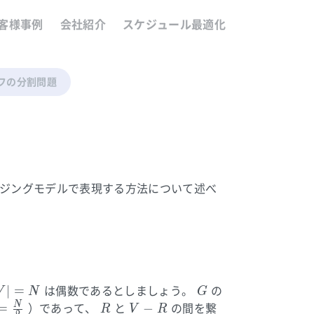
客様事例
会社紹介
スケジュール最適化
フの分割問題
イジングモデルで表現する方法について述べ
V|
G
∣
=
は偶数であるとしましょう。
の
V
N
G
=
R
V-
N
=
−
）であって、
と
の間を繋
R
V
R