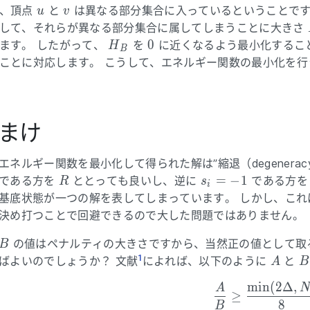
u
v
、頂点
と
は異なる部分集合に入っているということです
u
v
して、それらが異なる部分集合に属してしまうことに大きさ
H_B
0
0
ます。 したがって、
を
に近くなるよう最小化するこ
H
B
ことに対応します。 こうして、エネルギー関数の最小化を
まけ
エネルギー関数を最小化して得られた解は”縮退（degenera
R
s_i=-1
=
−
1
である方を
ととっても良いし、逆に
である方を
R
s
i
基底状態が一つの解を表してしまっています。 しかし、これ
決め打つことで回避できるので大した問題ではありません。
B
の値はペナルティの大きさですから、当然正の値として取
B
1
A
B
ばよいのでしょうか？ 文献
によれば、以下のように
と
A
B
m
i
n
(
2
Δ
,
\frac{
A
≥
8
B