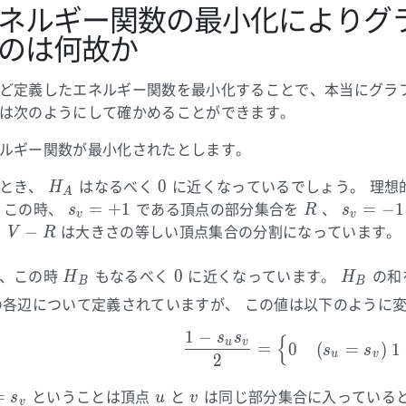
ネルギー関数の最小化によりグ
のは何故か
ど定義したエネルギー関数を最小化することで、本当にグラ
は次のようにして確かめることができます。
ルギー関数が最小化されたとします。
H_A
0
0
とき、
はなるべく
に近くなっているでしょう。 理想
H
A
s_v
R
s_v
=
+
1
=
−
1
 この時、
である頂点の部分集合を
、
s
R
s
v
v
=
=
V-
−
と
は大きさの等しい頂点集合の分割になっています。
V
R
+1
-1
R
H_B
0
H_B
0
、この時
もなるべく
に近くなっています。
の和
H
H
B
B
の各辺について定義されていますが、 この値は以下のように
1
−
s
s
{
\begin{a
u
v
=
0
(
=
)
1
s
s
u
v
2
u
v
=
ということは頂点
と
は同じ部分集合に入っている
s
u
v
v