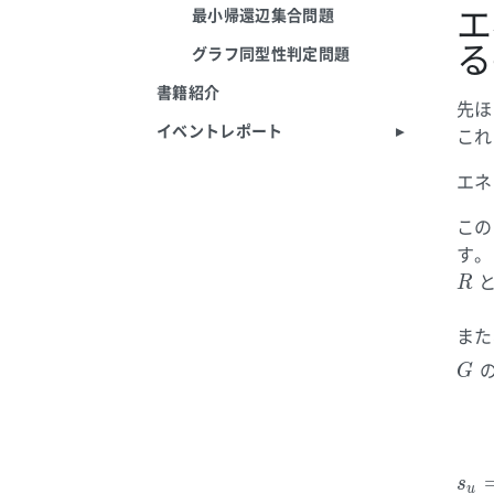
エ
最小帰還辺集合問題
る
グラフ同型性判定問題
書籍紹介
先ほ
イベントレポート
これ
エネ
この
す。
R
また
G
s_u
s
u