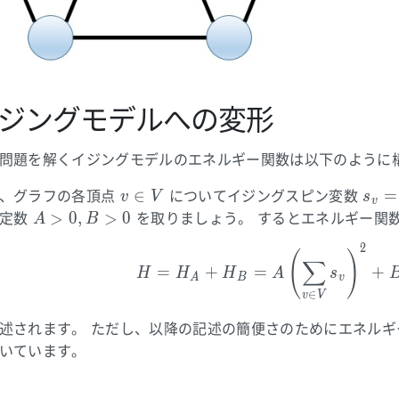
ジングモデルへの変形
問題を解くイジングモデルのエネルギー関数は以下のように
v
s_v
∈
=
、グラフの各頂点
についてイジングスピン変数
v
V
s
v
\in
=
A >
>
0
,
>
0
定数
を取りましょう。 するとエネルギー関
A
B
V
\pm
0,
2
H = H_A 
1
(
)
B>0
∑
=
+
=
+
H
H
H
A
s
A
B
v
∈
v
V
述されます。 ただし、以降の記述の簡便さのためにエネルギ
いています。