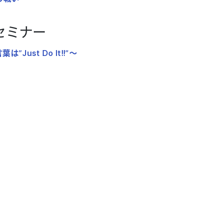
eセミナー
ust Do It!!”～