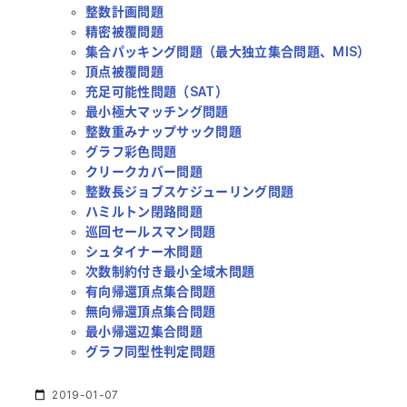
整数計画問題
精密被覆問題
集合パッキング問題（最大独立集合問題、MIS）
頂点被覆問題
充足可能性問題（SAT）
最小極大マッチング問題
整数重みナップサック問題
グラフ彩色問題
クリークカバー問題
整数長ジョブスケジューリング問題
ハミルトン閉路問題
巡回セールスマン問題
シュタイナー木問題
次数制約付き最小全域木問題
有向帰還頂点集合問題
無向帰還頂点集合問題
最小帰還辺集合問題
グラフ同型性判定問題
2019-01-07