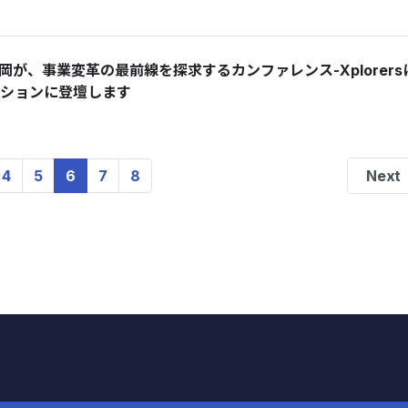
y代表の平岡が、事業変革の最前線を探求するカンファレンス-Xplorer
ッションに登壇します
4
5
6
7
8
Next