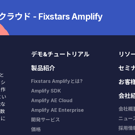
 - Fixstars Amplify
デモ&チュートリアル
リソ
製品紹介
セミ
Kと
Fixstars Amplifyとは?
お客
、シ
に作
Amplify SDK
会社
とい
Amplify AE Cloud
能な
会社概
Amplify AE Enterprise
や数
タに
ニュー
開発サービス
採用情
価格