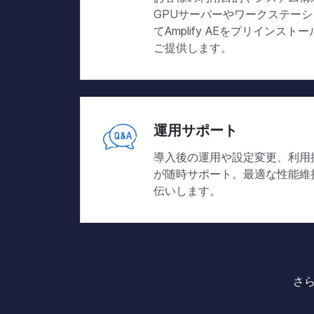
GPUサーバーやワークステー
てAmplify AEをプリインス
ご提供します。
運用サポート
導入後の運用や設定変更、利用
が随時サポート。最適な性能維
伝いします。
さ