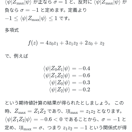
が正なら
と、反対に
が
σ
=
−
1
負なら
と定めます。定義より
−
1
≤
⟨
ψ
|
Z
max
|
ψ
⟩
≤
1
です。
多項式
f
(
z
)
=
4
z
0
z
1
+
3
z
1
z
2
+
2
z
0
+
z
2
で、例えば
⟨
ψ
|
Z
0
Z
1
|
ψ
⟩
=
=
−
−
0.4
0.3
⟨
⟨
ψ
ψ
|
|
Z
Z
2
1
Z
|
ψ
2
⟩
|
ψ
=
−
⟩
=
0.2
−
0.6
⟨
ψ
|
Z
0
|
ψ
⟩
という期待値計算の結果が得られたとしましょう。 この
Z
max
=
Z
1
Z
2
項
max
=
z
1
z
2
時、
であり、
となります。
⟨
ψ
|
Z
1
Z
2
|
ψ
⟩
=
−
0.6
<
0
項
σ
=
−
1
であることから、
と
項
max
=
σ
z
1
z
2
=
−
1
定め、
、つまり
という関係式が得
項