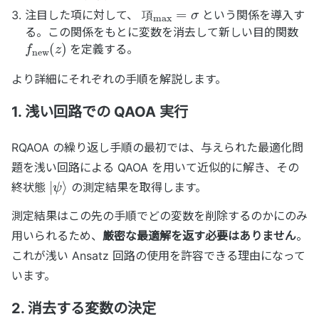
項
max
=
σ
注目した項に対して、
という関係を導入す
項
る。この関係をもとに変数を消去して新しい目的関数
f
new
(
z
)
を定義する。
より詳細にそれぞれの手順を解説します。
1. 浅い回路での QAOA 実行
RQAOA の繰り返し手順の最初では、与えられた最適化問
題を浅い回路による QAOA を用いて近似的に解き、その
|
ψ
⟩
終状態
の測定結果を取得します。
測定結果はこの先の手順でどの変数を削除するのかにのみ
用いられるため、
厳密な最適解を返す必要はありません
。
これが浅い Ansatz 回路の使用を許容できる理由になって
います。
2. 消去する変数の決定