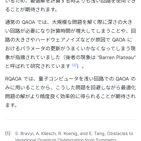
いるため、最適解を計算する時よりも浅い回路を使用でき
ることが期待されます。
通常の QAOA では、大規模な問題を解く際に深さの大き
い回路が必要になり計算時間が増大してしまうことや、回
路の大きさやハードウェアノイズなどが原因で QAOA に
おけるパラメータの更新がうまくいかなくなってしまう現
象が指摘されていました（後者の現象は "Barren Plateau"
[
2
]
と呼ばれて研究されています
）。
RQAOA では、量子コンピュータを浅い回路での QAOA の
みに用いることから、こうした問題を回避しながら最適化
問題の解がより精度良く効率的に得られることが期待され
ます。
[
1
]
S. Bravyi, A. Kliesch, R. Koenig, and E. Tang, Obstacles to
Variational Quantum Optimization from Symmetry