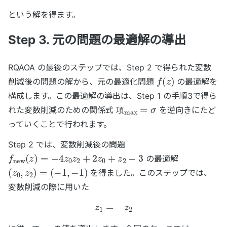
という解を得ます。
Step 3. 元の問題の最適解の導出
RQAOA の最後のステップでは、Step 2 で得られた変数
f
(
z
)
削減後の問題の解から、元の最適化問題
の最適解を
構成します。この最適解の導出は、Step 1 の手順3で得ら
項
max
=
σ
れた変数削減のための関係式
を逆向きにたど
項
っていくことで行われます。
Step 2 では、変数削減後の問題
f
new
(
z
)
=
−
4
z
0
z
2
+
2
z
0
+
z
2
−
3
の最適解
(
z
0
,
z
2
)
=
(
−
1
,
−
1
)
を得ました。このステップでは、
変数削減の際に用いた
z
1
=
−
z
2
z
1