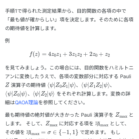
手順1で得られた測定結果から、目的関数の各項の中で
「最も値が確からしい」項を決定します。そのために各項
の期待値を計算します。
例
f
(
z
)
=
4
z
0
z
1
+
3
z
1
z
2
+
2
z
0
+
z
2
を見てみましょう。この場合には、目的関数をハミルトニ
アンに変換したうえで、各項の変数部分に対応する Pauli
Z
⟨
ψ
ψ
⟩
|
Z
0
Z
1
|
⟨
ψ
ψ
⟩
|
Z
1
Z
2
|
演算子の期待値
、
、
⟨
ψ
ψ
⟩
|
Z
0
|
⟨
ψ
ψ
⟩
|
Z
2
|
、
をそれぞれ計算します。変換の詳
細は
QAOA理論
を参照してください。
Z
max
最も期待値の絶対値が大きかった Pauli 演算子を
と
Z
max
項
max
します。 そして、
に対応する項を
として、
項
max
=
σ
∈
{
−
1
,
1
}
項
その値を
で定めます。 もし
⟨
ψ
ψ
⟩
|
Z
max
項
|
σ
=
1
⟨
ψ
ψ
⟩
|
Z
max
|