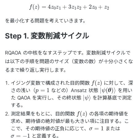
f
(
z
)
=
4
z
0
z
1
+
3
z
1
z
2
+
2
z
0
+
z
2
を最小化する問題を考えていきます。
Step 1. 変数削減サイクル
RQAOA の中核をなすステップです。変数削減サイクルで
は以下の手順を問題のサイズ（変数の数）が十分小さくな
るまで繰り返し実行します。
f
(
z
)
イジング変数で構成された目的関数
に対して、深
p
=
1
|
ψ
(
θ
)
⟩
さの浅い（
などの）Ansatz 状態
を用い
|
ψ
⟩
た QAOA を実行し、その終状態
を計算基底で測定
する。
f
(
z
)
測定結果をもとに、目的関数
の各項の期待値を
求め、期待値の絶対値が最も大きい項に注目する。こ
σ
=
1
こで、その期待値の正負に応じて、
または
σ
=
−
1
と定義する。