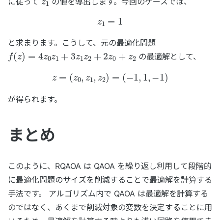
に従って
の値を導出します。今回のケースでは、
z
1
=
1
と求まります。こうして、元の最適化問題
f
(
z
)
=
4
z
0
z
1
+
3
z
1
z
2
+
2
z
0
+
z
2
の最適解として、
z
=
(
z
0
,
z
1
,
z
2
)
=
(
−
1
,
1
,
−
1
)
が得られます。
まとめ
このように、RQAOA は QAOA を繰り返し利用して段階的
に最適化問題のサイズを削減することで最適解を計算する
手法です。 アルゴリズム内で QAOA は最適解を計算する
のではなく、あくまで削減対象の変数を決定することに用