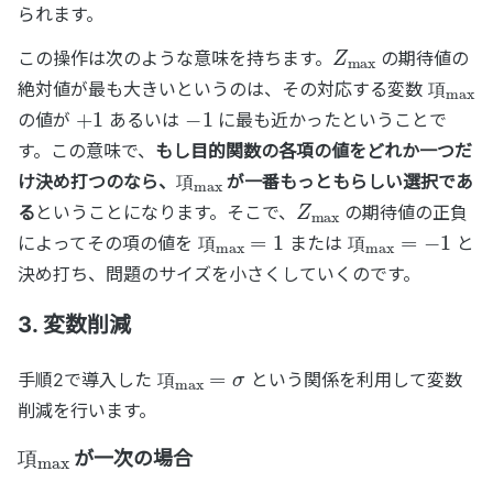
られます。
Z
max
この操作は次のような意味を持ちます。
の期待値の
項
max
絶対値が最も大きいというのは、その対応する変数
+
1
−
1
項
の値が
あるいは
に最も近かったということで
す。この意味で、
もし目的関数の各項の値をどれか一つだ
項
max
け決め打つのなら、
が一番もっともらしい選択であ
項
Z
max
る
ということになります。そこで、
の期待値の正負
項
max
=
1
項
max
=
−
1
によってその項の値を
または
と
項
項
決め打ち、問題のサイズを小さくしていくのです。
3. 変数削減
項
max
=
σ
手順2で導入した
という関係を利用して変数
項
削減を行います。
項
max
が一次の場合
項