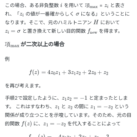
i
項
max
z
i
この場合、ある非負整数
を用いて
=
と表さ
z
i
σ
項
れ、「
の値が一番確からしく
になる」ということに
H
なります。そこで、元のハミルトニアン
において
z
i
=
σ
f
new
と置き換えて新しい目的関数
を得ます。
項
max
が二次以上の場合
項
例
f
(
z
)
=
4
z
0
z
1
+
3
z
1
z
2
+
2
z
0
+
z
2
を再び考えます。
z
1
z
2
=
−
1
手順2で設定したように、
と定まったとしま
z
1
z
2
z
1
=
−
z
2
す。 これはすなわち、
と
の間に
という
関係が成り立つことを示唆しています。そのため、元の目
f
(
z
)
z
1
=
−
z
2
的関数
に、
を代入することによって
f
new
(
z
)
=
−
4
z
0
z
2
+
2
z
0
+
z
2
−
3