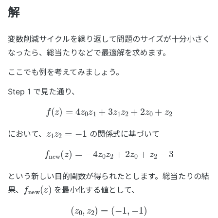
解
変数削減サイクルを繰り返して問題のサイズが十分小さく
なったら、総当たりなどで最適解を求めます。
ここでも例を考えてみましょう。
Step 1 で見た通り、
f
(
z
)
=
4
z
0
z
1
+
3
z
1
z
2
+
2
z
0
+
z
2
z
1
z
2
=
−
1
において、
の関係式に基づいて
f
new
(
z
)
=
−
4
z
0
z
2
+
2
z
0
+
z
2
−
3
という新しい目的関数が得られたとします。総当たりの結
f
new
(
z
)
果、
を最小化する値として、
(
z
0
,
z
2
)
=
(
−
1
,
−
1
)