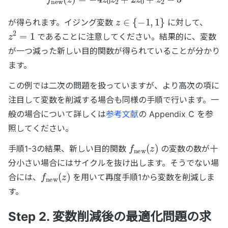
z
∈
{
−
1
,
1
}
が得られます。イジング変数
に対して、
z
2
=
1
であることに注意してください。結果的に、変数
が一つ減った新しい目的関数が得られていることが分かり
ます。
この例では二次の問題を扱っていますが、より高次の項に
注目して変数を削減する場合も同様の手順で行います。一
般の場合について詳しくは
参考文献
の Appendix C を参
照してください。
f
new
(
z
)
手順1-3の結果、新しい目的関数
の変数の数が十
分小さい場合にはサイクルを抜け出します。そうでない場
f
new
(
z
)
合には、
を用いて再度手順1から変数を削減しま
す。
Step 2. 変数削減後の最適化問題の求