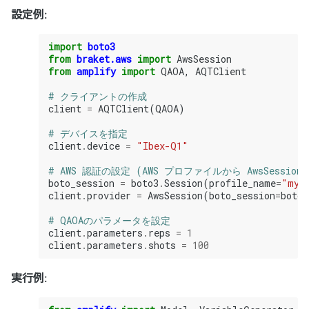
設定例
:
import
boto3
from
braket.aws
import
AwsSession
from
amplify
import
QAOA
,
AQTClient
# クライアントの作成
client
=
AQTClient
(
QAOA
)
# デバイスを指定
client
.
device
=
"Ibex-Q1"
# AWS 認証の設定 (AWS プロファイルから AwsSession
boto_session
=
boto3
.
Session
(
profile_name
=
"my-
client
.
provider
=
AwsSession
(
boto_session
=
boto_
# QAOAのパラメータを設定
client
.
parameters
.
reps
=
1
client
.
parameters
.
shots
=
100
実行例
: