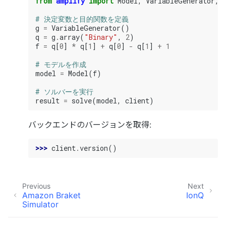
from
amplify
import
Model
,
VariableGenerator
,
# 決定変数と目的関数を定義
g
=
VariableGenerator
()
q
=
g
.
array
(
"Binary"
,
2
)
f
=
q
[
0
]
*
q
[
1
]
+
q
[
0
]
-
q
[
1
]
+
1
# モデルを作成
model
=
Model
(
f
)
# ソルバーを実行
result
=
solve
(
model
,
client
)
バックエンドのバージョンを取得:
>>> 
client
.
version
()
Previous
Next
Amazon Braket
IonQ
Simulator