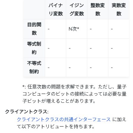
バイナ
イジン
整数変
実数変
リ変数
グ変数
数
数
目的関
-
N次*
-
-
数
等式制
-
-
-
-
約
不等式
-
-
-
-
制約
*: 任意次数の問題を求解できます。ただし、量子
コンピュータのビットの接続によっては必要な量
子ビットが増えることがあります。
クライアントクラス
:
クライアントクラスの共通インターフェース
に加え
て以下のアトリビュートを持ちます。