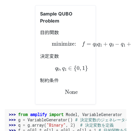
Sample QUBO
Problem
目的関数
minimize:
q
1
+
q
0
−
q
f
1
=
+
q
1
0
決定変数
q
0
,
q
1
∈
{
0
,
1
}
制約条件
None
>>> 
from
amplify
import
Model
,
VariableGenerator
>>> 
g
=
VariableGenerator
()
# 決定変数のジェネレータを
>>> 
q
=
g
.
array
(
"Binary"
,
2
)
# 決定変数を定義
>>> 
f
=
q
[
0
]
*
q
[
1
]
+
q
[
0
]
-
q
[
1
]
+
1
# 目的関数を定