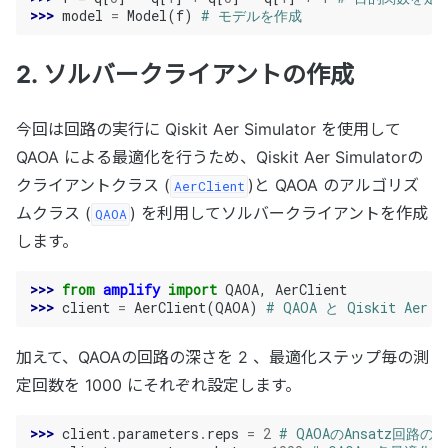
>>> 
model
=
Model
(
f
)
# モデルを作成
2. ソルバークライアントの作成
今回は回路の実行に Qiskit Aer Simulator を使用して
QAOA による最適化を行うため、Qiskit Aer Simulatorの
クライアントクラス (
)と QAOA のアルゴリズ
AerClient
ムクラス (
) を利用してソルバークライアントを作成
QAOA
します。
>>> 
from
amplify
import
QAOA
,
AerClient
>>> 
client
=
AerClient
(
QAOA
)
# QAOA と Qiskit Ae
加えて、QAOAの回路の深さを 2 、最適化ステップ毎の測
定回数を 1000 にそれぞれ設定します。
>>> 
client
.
parameters
.
reps
=
2
# QAOAのAnsatz回路の