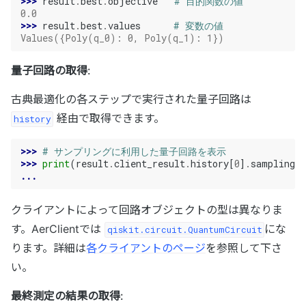
>>> 
result
.
best
.
objective
# 目的関数の値
0.0
>>> 
result
.
best
.
values
# 変数の値
Values({Poly(q_0): 0, Poly(q_1): 1})
量子回路の取得
:
古典最適化の各ステップで実行された量子回路は
経由で取得できます。
history
>>> 
# サンプリングに利用した量子回路を表示
>>> 
print
(
result
.
client_result
.
history
[
0
]
.
sampling_
...
クライアントによって回路オブジェクトの型は異なりま
す。AerClientでは
にな
qiskit.circuit.QuantumCircuit
ります。詳細は
各クライアントのページ
を参照して下さ
い。
最終測定の結果の取得
: