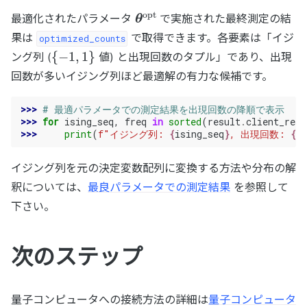
θ
opt
最適化されたパラメータ
で実施された最終測定の結
果は
で取得できます。各要素は「イジ
optimized_counts
{
−
1
,
1
}
ング列 (
値) と出現回数のタプル」であり、出現
回数が多いイジング列ほど最適解の有力な候補です。
>>> 
# 最適パラメータでの測定結果を出現回数の降順で表示
>>> 
for
ising_seq
,
freq
in
sorted
(
result
.
client_resu
>>> 
print
(
f
"イジング列: 
{
ising_seq
}
, 出現回数: 
{
fr
イジング列を元の決定変数配列に変換する方法や分布の解
釈については、
最良パラメータでの測定結果
を参照して
下さい。
次のステップ
量子コンピュータへの接続方法の詳細は
量子コンピュータ