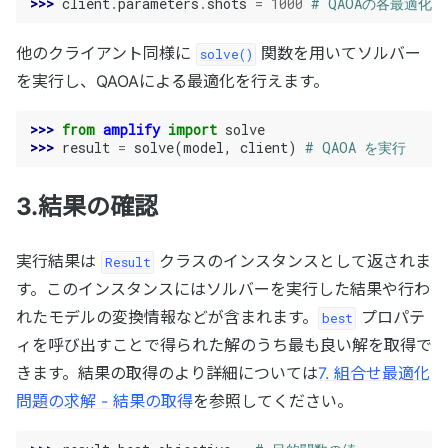
>>> 
client
.
parameters
.
shots
=
1000
# QAOAの各最適化
他のクライアント同様に
関数を用いてソルバー
solve()
を実行し、QAOAによる最適化を行えます。
>>> 
from
amplify
import
solve
>>> 
result
=
solve
(
model
,
client
)
# QAOA を実行
3.結果の確認
実行結果は
クラスのインスタンスとして返されま
Result
す。このインスタンスにはソルバーを実行した結果や行わ
れたモデルの変換情報などが含まれます。
プロパテ
best
ィを呼び出すことで得られた解のうち最も良い解を取得で
きます。結果の取得のより詳細については
7. 組合せ最適化
問題の求解 - 結果の取得
を参照してください。