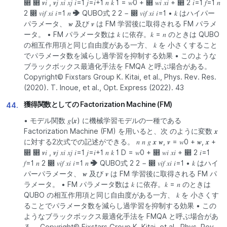
෍ ෍ 𝒗𝑖 , 𝒗𝑗 𝑥𝑖 𝑥𝑗 𝑖=1 𝑗=𝑖+1 𝑛 𝑘 1 = 𝑤0 + ෍ 𝑤𝑖 𝑥𝑖 + ෍ 2 𝑖=1 𝑓=1 𝑛
2 ෍ 𝑣𝑖𝑓 𝑥𝑖 𝑖=1 𝑛 ➔ QUBO式 2 2 − ෍ 𝑣𝑖𝑓 𝑥𝑖 𝑖=1 • 𝑘 はハイパー
パラメータ、 𝒘 及び 𝒗 は FM 学習後に取得される FM パラメ
ータ。 • FM パラメータ数は 𝑘 に依存。𝑘 = 𝑛 のときは QUBO
の相互作用項と同じ自由度がある一方、 𝑘 を 小さくすること
でパラメータ数を減らし過学習を抑制する効果 • このような
ブラックボックス最適化手法を FMQA と呼ぶ場合がある。
Copyright© Fixstars Group K. Kitai, et al., Phys. Rev. Res.
(2020). T. Inoue, et al., Opt. Express (2022). 43
獲得関数としての Factorization Machine (FM)
44.
• モデル関数 𝑔(𝒙) に機械学習モデルの一種である
Factorization Machine (FM) を用いると、次 のように変数 𝒙
に対する2次式での記述ができる。 𝑛 𝑛 𝑔 𝒙 𝒘, 𝒗 = 𝑤0 + 𝒘, 𝒙 +
෍ ෍ 𝒗𝑖 , 𝒗𝑗 𝑥𝑖 𝑥𝑗 𝑖=1 𝑗=𝑖+1 𝑛 𝑘 1 D = 𝑤0 + ෍ 𝑤𝑖 𝑥𝑖 + ෍ 2 𝑖=1
𝑓=1 𝑛 2 ෍ 𝑣𝑖𝑓 𝑥𝑖 𝑖=1 𝑛 ➔ QUBO式 2 2 − ෍ 𝑣𝑖𝑓 𝑥𝑖 𝑖=1 • 𝑘 はハイ
パーパラメータ、 𝒘 及び 𝒗 は FM 学習後に取得される FM パ
ラメータ。 • FM パラメータ数は 𝑘 に依存。𝑘 = 𝑛 のときは
QUBO の相互作用項と同じ自由度がある一方、 𝑘 を 小さくす
ることでパラメータ数を減らし過学習を抑制する効果 • この
ようなブラックボックス最適化手法を FMQA と呼ぶ場合があ
る。 Copyright© Fixstars Group K. Kitai, et al., Phys. Rev.