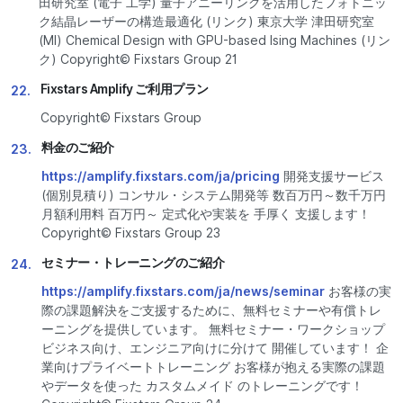
田研究室 (電子 工学) 量子アニーリングを活用したフォトニッ
ク結晶レーザーの構造最適化 (リンク) 東京大学 津田研究室
(MI) Chemical Design with GPU-based Ising Machines (リン
ク) Copyright© Fixstars Group 21
Fixstars Amplify ご利用プラン
22.
Copyright© Fixstars Group
料金のご紹介
23.
https://amplify.fixstars.com/ja/pricing
開発支援サービス
(個別見積り) コンサル・システム開発等 数百万円～数千万円
月額利用料 百万円～ 定式化や実装を 手厚く 支援します！
Copyright© Fixstars Group 23
セミナー・トレーニングのご紹介
24.
https://amplify.fixstars.com/ja/news/seminar
お客様の実
際の課題解決をご支援するために、無料セミナーや有償トレ
ーニングを提供しています。 無料セミナー・ワークショップ
ビジネス向け、エンジニア向けに分けて 開催しています！ 企
業向けプライベートトレーニング お客様が抱える実際の課題
やデータを使った カスタムメイド のトレーニングです！