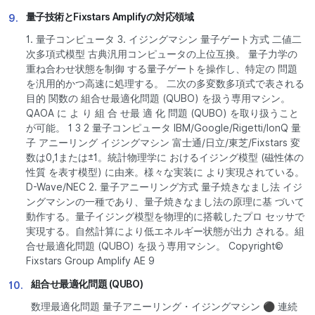
量子技術とFixstars Amplifyの対応領域
9.
1. 量子コンピュータ 3. イジングマシン 量子ゲート方式 二値二
次多項式模型 古典汎用コンピュータの上位互換。 量子力学の
重ね合わせ状態を制御 する量子ゲートを操作し、特定の 問題
を汎用的かつ高速に処理する。 二次の多変数多項式で表される
目的 関数の 組合せ最適化問題 (QUBO) を扱う専用マシン。
QAOA に よ り 組 合 せ最 適 化 問題 (QUBO) を取り扱うこと
が可能。 1 3 2 量子コンピュータ IBM/Google/Rigetti/IonQ 量
子 アニーリング イジングマシン 富士通/日立/東芝/Fixstars 変
数は0,1または±1。統計物理学に おけるイジング模型 (磁性体の
性質 を表す模型) に由来。様々な実装に より実現されている。
D-Wave/NEC 2. 量子アニーリング方式 量子焼きなまし法 イジ
ングマシンの一種であり、量子焼きなまし法の原理に基 づいて
動作する。量子イジング模型を物理的に搭載したプロ セッサで
実現する。自然計算により低エネルギー状態が出力 される。組
合せ最適化問題 (QUBO) を扱う専用マシン。 Copyright©
Fixstars Group Amplify AE 9
組合せ最適化問題 (QUBO)
10.
数理最適化問題 量子アニーリング・イジングマシン ⚫ 連続