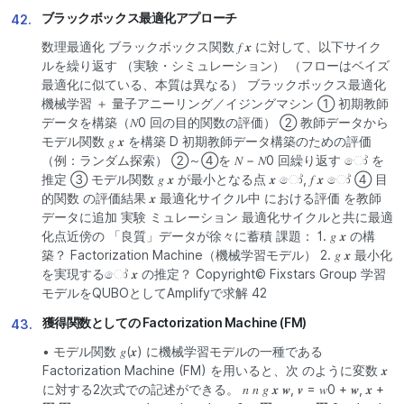
ブラックボックス最適化アプローチ
42.
数理最適化 ブラックボックス関数 𝑓 𝒙 に対して、以下サイク
ルを繰り返す （実験・シミュレーション） （フローはベイズ
最適化に似ている、本質は異なる） ブラックボックス最適化
機械学習 ＋ 量子アニーリング／イジングマシン ① 初期教師
データを構築（𝑁0 回の目的関数の評価） ② 教師データから
モデル関数 𝑔 𝒙 を構築 D 初期教師データ構築のための評価
（例：ランダム探索） ②～④を 𝑁 − 𝑁0 回繰り返す ෝ を
推定 ③ モデル関数 𝑔 𝒙 が最小となる点 𝒙 ෝ, 𝑓 𝒙 ෝ ④ 目
的関数 の評価結果 𝒙 最適化サイクル中 における評価 を教師
データに追加 実験 ミュレーション 最適化サイクルと共に最適
化点近傍の 「良質」データが徐々に蓄積 課題： 1. 𝑔 𝒙 の構
築？ Factorization Machine（機械学習モデル） 2. 𝑔 𝒙 最小化
を実現するෝ 𝒙 の推定？ Copyright© Fixstars Group 学習
モデルをQUBOとしてAmplifyで求解 42
獲得関数としての Factorization Machine (FM)
43.
• モデル関数 𝑔(𝒙) に機械学習モデルの一種である
Factorization Machine (FM) を用いると、次 のように変数 𝒙
に対する2次式での記述ができる。 𝑛 𝑛 𝑔 𝒙 𝒘, 𝒗 = 𝑤0 + 𝒘, 𝒙 +