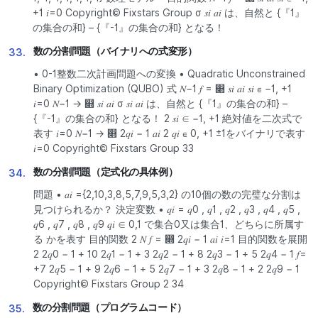
+1 𝑖=0 Copyright© Fixstars Group σ 𝑠𝑖 𝑎𝑖 は、自然と {『1』
の集合の和} – {『-1』の集合の和} となる！
数の分割問題（バイナリへの式変形）
33.
• 0-1整数二次計画問題への変換 • Quadratic Unconstrained
Binary Optimization (QUBO) 式 𝑁−1 𝑓 = ෍ 𝑠𝑖 𝑎𝑖 𝑠𝑖 ∈ −1, +1
𝑖=0 𝑁−1 → ෍ 𝑠𝑖 𝑎𝑖 σ 𝑠𝑖 𝑎𝑖 は、自然と {『1』の集合の和} –
{『-1』の集合の和} となる！ 2 𝑠𝑖 ∈ −1, +1 絶対値を二次式で
表す 𝑖=0 𝑁−1 → ෍ 2𝑞𝑖 − 1 𝑎𝑖 2 𝑞𝑖 ∈ 0, +1 ±1をバイナリで表す
𝑖=0 Copyright© Fixstars Group 33
数の分割問題（定式化の具体例）
34.
問題 • 𝑎𝑖 ={2,10,3,8,5,7,9,5,3,2} の10個の数の完璧な分割は
見つけられるか？ 決定変数 • 𝑞𝑖 = 𝑞0 , 𝑞1 , 𝑞2 , 𝑞3 , 𝑞4 , 𝑞5 ,
𝑞6 , 𝑞7 , 𝑞8 , 𝑞9 𝑞𝑖 ∈ 0,1 で集合0又は集合1、どちらに所属す
る かを表す 目的関数 2 𝑁 𝑓 = ෍ 2𝑞𝑖 − 1 𝑎𝑖 𝑖=1 目的関数を展開
2 2𝑞0 − 1 + 10 2𝑞1 − 1 + 3 2𝑞2 − 1 + 8 2𝑞3 − 1 + 5 2𝑞4 − 1 𝑓=
+7 2𝑞5 − 1 + 9 2𝑞6 − 1 + 5 2𝑞7 − 1 + 3 2𝑞8 − 1 + 2 2𝑞9 − 1
Copyright© Fixstars Group 2 34
数の分割問題（プログラムコード）
35.