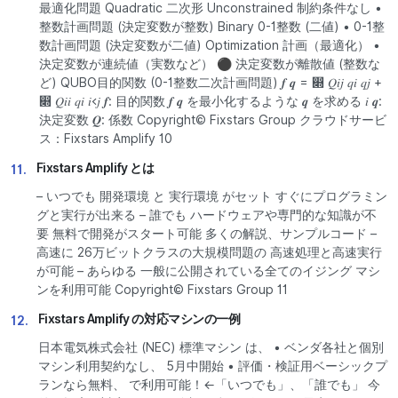
最適化問題 Quadratic 二次形 Unconstrained 制約条件なし •
整数計画問題 (決定変数が整数) Binary 0-1整数 (二値) • 0-1整
数計画問題 (決定変数が二値) Optimization 計画（最適化） •
決定変数が連続値（実数など） ⚫ 決定変数が離散値 (整数な
ど) QUBO目的関数 (0-1整数二次計画問題) 𝒇 𝒒 = ෍ 𝑄𝑖𝑗 𝑞𝑖 𝑞𝑗 +
෍ 𝑄𝑖𝑖 𝑞𝑖 𝑖<𝑗 𝒇: 目的関数 𝒇 𝒒 を最小化するような 𝒒 を求める 𝑖 𝒒:
決定変数 𝑸: 係数 Copyright© Fixstars Group クラウドサービ
ス：Fixstars Amplify 10
Fixstars Amplify とは
11.
– いつでも 開発環境 と 実行環境 がセット すぐにプログラミン
グと実行が出来る – 誰でも ハードウェアや専門的な知識が不
要 無料で開発がスタート可能 多くの解説、サンプルコード –
高速に 26万ビットクラスの大規模問題の 高速処理と高速実行
が可能 – あらゆる 一般に公開されている全てのイジング マシ
ンを利用可能 Copyright© Fixstars Group 11
Fixstars Amplify の対応マシンの一例
12.
日本電気株式会社 (NEC) 標準マシン は、 • ベンダ各社と個別
マシン利用契約なし、 5月中開始 • 評価・検証用ベーシックプ
ランなら無料、 で利用可能！←「いつでも」、「誰でも」 今