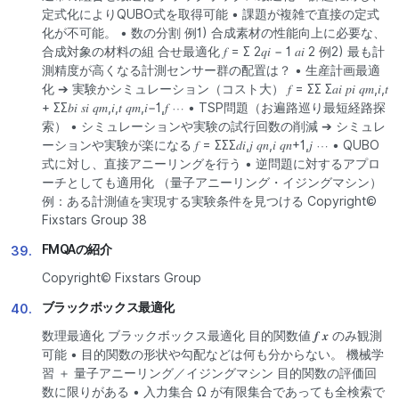
定式化によりQUBO式を取得可能 • 課題が複雑で直接の定式
化が不可能。 • 数の分割 例1) 合成素材の性能向上に必要な、
合成対象の材料の組 合せ最適化 𝑓 = Σ 2𝑞𝑖 − 1 𝑎𝑖 2 例2) 最も計
測精度が高くなる計測センサー群の配置は？ • 生産計画最適
化 ➔ 実験かシミュレーション（コスト大） 𝑓 = ΣΣ Σ𝑎𝑖 𝑝𝑖 𝑞𝑚,𝑖,𝑡
+ ΣΣ𝑏𝑖 𝑠𝑖 𝑞𝑚,𝑖,𝑡 𝑞𝑚,𝑖−1,𝑓 ⋯ • TSP問題（お遍路巡り最短経路探
索） • シミュレーションや実験の試行回数の削減 ➔ シミュレ
ーションや実験が楽になる 𝑓 = ΣΣΣ𝑑𝑖,𝑗 𝑞𝑛,𝑖 𝑞𝑛+1,𝑗 ⋯ • QUBO
式に対し、直接アニーリングを行う • 逆問題に対するアプロ
ーチとしても適用化 （量子アニーリング・イジングマシン）
例：ある計測値を実現する実験条件を見つける Copyright©
Fixstars Group 38
FMQAの紹介
39.
Copyright© Fixstars Group
ブラックボックス最適化
40.
数理最適化 ブラックボックス最適化 目的関数値 𝒇 𝒙 のみ観測
可能 • 目的関数の形状や勾配などは何も分からない。 機械学
習 ＋ 量子アニーリング／イジングマシン 目的関数の評価回
数に限りがある • 入力集合 Ω が有限集合であっても全検索で