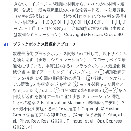
きない。 イメージ • 5種類の材料から、いくつかの材料を選
択・合成し、最も電気抵抗の小さな物質を作る。 • 決定変数
（材料の選択肢）𝒙 ・・・ 5桁の01ビットでどの材料を選択す
るかを記述 𝒙 = [1,0,0,0,0], [1,1,0,0,0], [1,0,1,0,0], ⋯ , [1,1,1,1,1]
→ 25 − 1 通り • 目的関数 𝑓 𝒙 = 合成物質の電気抵抗（実験又
は数値シミュレーション） Copyright© Fixstars Group 40
ブラックボックス最適化アプローチ
41.
数理最適化 ブラックボックス関数 𝑓 𝒙 に対して、以下サイクル
を繰り返す （実験・シミュレーション） （フローはベイズ最
適化に似ている、本質は異なる） ブラックボックス最適化 機
械学習 ＋ 量子アニーリング／イジングマシン ① 初期教師デ
ータを構築（𝑁0 回の目的関数の評価） ② 教師データからモ
デル関数 𝑔 𝒙 を構築 ෝ を推定 ③ モデル関数 𝑔 𝒙 が最小と
なる点 𝒙 ෝ, 𝑓 𝒙 ෝ ④ 目的関数 の評価結果 𝒙 ②～④を 𝑁
回繰り返す を教師データに追加 実験 ミュレーション 課題：
1. 𝑔 𝒙 の構築？ Factorization Machine（機械学習モデル） 2.
𝑔 𝒙 最小化を実現するෝ 𝒙 の推定？ Copyright© Fixstars
Group 学習モデルをQUBOとしてAmplifyで求解 K. Kitai, et
al., Phys. Rev. Res. (2020). T. Inoue, et al., Opt. Express
(2022). 41