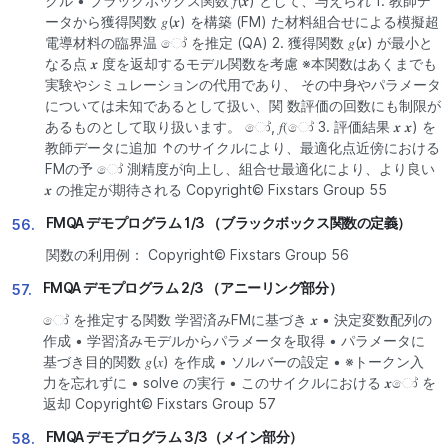
クル • ブラックボックス関数 𝑓(𝒙) として、与えられ 1. 教師デ
ータから獲得関数 𝑔(𝒙) を構築 (FM) た材料組合せによる模擬超
電導材料の臨界温 ෝ を推定 (QA) 2. 獲得関数 𝑔(𝒙) が最小と
なる点 𝒙 度を返却するモデル関数を考慮 ※本関数はあくまでも
実験やシミュレーションの代用であり、 その中身やパラメータ
については未知であるとして扱い、関 数評価の回数にも制限が
あるものとして取り扱います。 ෝ, 𝑓(ෝ 3. 評価結果 𝒙 𝒙) を
教師データに追加 ↑のサイクルにより、最適化点近傍における
FMの予 ෝ 測精度が向上し、組合せ最適化により、より良い
𝒙 の推定が期待される Copyright© Fixstars Group 55
FMQA デモプログラム 1/3 （ブラックボックス関数の定義）
56.
関数の利用例： Copyright© Fixstars Group 56
FMQA デモプログラム 2/3 （アニーリング部分）
57.
ෝ を推定する関数 学習済みFMに基づき 𝒙 • 決定変数配列の
作成 • 学習済みモデルからパラメータを取得 • パラメータに
基づき目的関数 𝑔(𝑥) を作成 • ソルバーの設定 • ※トークン入
力を忘れずに • solve の実行 • このサイクルにおける 𝒙ෝ を
返却 Copyright© Fixstars Group 57
FMQA デモプログラム 3/3（メイン部分）
58.