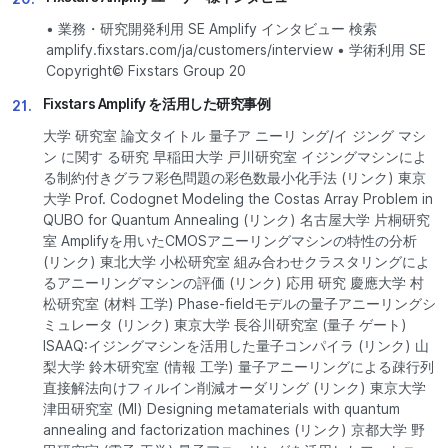
• 業務・研究開発利用 SE Amplify インタビュー 検索
amplify.fixstars.com/ja/customers/interview • 学術利用 SE
Copyright© Fixstars Group 20
Fixstars Amplify を活用した研究事例
21.
大学 研究室 論文タイトル 量子ア ニーリ ング/イ ジング マシ
ン に関す る研究 早稲田大学 戸川研究室 イジングマシンによ
る制約付きグラフ彩色問題の彩色数最小化手法 (リンク) 東京
大学 Prof. Codognet Modeling the Costas Array Problem in
QUBO for Quantum Annealing (リンク) 名古屋大学 片桐研究
室 Amplifyを用いたCMOSアニーリングマシンの特性の分析
(リンク) 東北大学 小松研究室 組み合わせクラスタリングによ
るアニーリングマシンの評価 (リンク) 応用 研究 慶應大学 村
松研究室 (材料 工学) Phase-fieldモデルの量子アニーリングシ
ミュレータ (リンク) 東京大学 長谷川研究室 (量子 ゲート)
ISAAQ:イジングマシンを活用した量子コンパイラ (リンク) 山
梨大学 鈴木研究室 (情報 工学) 量子アニーリングによる疎行列
直接解法向けフィルイン削減オーダリング (リンク) 東京大学
津田研究室 (MI) Designing metamaterials with quantum
annealing and factorization machines (リンク) 京都大学 野