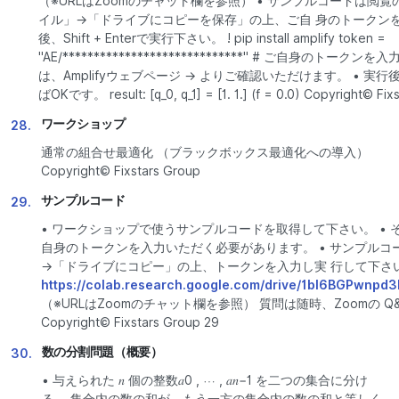
（※URLはZoomのチャット欄を参照） • サンプルコードは閲
イル」→「ドライブにコピーを保存」の上、ご自 身のトークン
後、Shift + Enterで実行下さい。 ! pip install amplify token =
"AE/*****************************" # ご自身のトー
は、Amplifyウェブページ → よりご確認いただけます。 • 
ばOKです。 result: [q_0, q_1] = [1. 1.] (f = 0.0) Copyright© Fix
ワークショップ
28.
通常の組合せ最適化 （ブラックボックス最適化への導入）
Copyright© Fixstars Group
サンプルコード
29.
• ワークショップで使うサンプルコードを取得して下さい。 •
自身のトークンを入力いただく必要があります。 • サンプルコ
→「ドライブにコピー」の上、トークンを入力し実 行して下さい
https://colab.research.google.com/drive/1bl6BGPw
（※URLはZoomのチャット欄を参照） 質問は随時、Zoomの Q
Copyright© Fixstars Group 29
数の分割問題（概要）
30.
• 与えられた 𝑛 個の整数𝑎0 , ⋯ , 𝑎𝑛−1 を二つの集合に分け
る。 集合内の数の和が、もう一方の集合内の数の和と等しく