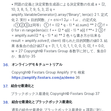
• 問題の定義と決定変数生成器による決定変数の生成 a = [2,
10, 3, 8, 5, 7, 9, 5, 3, 2] q =
amplify.VariableGenerator().array(“Binary”, len(a)) 2 1. 定式
化 2. 実行 • 目的関数、𝑓 = σ𝑁𝑖=1 2𝑞𝑖 − 1 𝑎𝑖 、の定式化
（①②③は同等） ① f = ((2 * q - 1) * a).sum() ** 2 ② f =
0 for i in range(len(a)): f += (2 * q[i] - 1) * a[i] f **= 2 ③ f
= amplify.sum((2 * q - 1) * a) ** 2 色々な書き方が出来る
result = amplify.solve(f, client) 得られた目的関数の値0 3. 結
果 各集合の合計値27 q = [1, 1, 1, 0, 1, 1, 0, 0, 0, 0], f = 0.0,
w = 27 Copyright© Fixstars Group 各数字に対して、集合0
か、集合1か 35
オンラインデモ & チュートリアル
36.
Copyright© Fixstars Group Amplify デモ 検索
https://amplify.fixstars.com/ja/demo
36
組合せ最適化と
37.
ブラックボックス最適化 Copyright© Fixstars Group 37
組合せ最適化とブラックボックス最適化
38.
通常の組合せ最適化 ブラックボックス最適化 • 課題に対し、