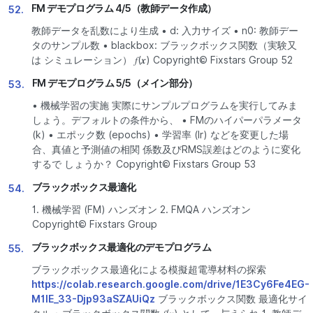
FM デモプログラム 4/5（教師データ作成）
52.
教師データを乱数により生成 • d: 入力サイズ • n0: 教師デー
タのサンプル数 • blackbox: ブラックボックス関数（実験又
は シミュレーション） 𝑓(𝒙) Copyright© Fixstars Group 52
FM デモプログラム 5/5（メイン部分）
53.
• 機械学習の実施 実際にサンプルプログラムを実行してみま
しょう。デフォルトの条件から、 • FMのハイパーパラメータ
(k) • エポック数 (epochs) • 学習率 (lr) などを変更した場
合、真値と予測値の相関 係数及びRMS誤差はどのように変化
するで しょうか？ Copyright© Fixstars Group 53
ブラックボックス最適化
54.
1. 機械学習 (FM) ハンズオン 2. FMQA ハンズオン
Copyright© Fixstars Group
ブラックボックス最適化のデモプログラム
55.
ブラックボックス最適化による模擬超電導材料の探索
https://colab.research.google.com/drive/1E3Cy6Fe4EG-
M1lE_33-Djp93aSZAUiQz
ブラックボックス関数 最適化サイ