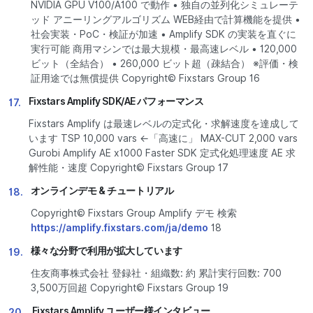
NVIDIA GPU V100/A100 で動作 • 独自の並列化シミュレーテ
ッド アニーリングアルゴリズム WEB経由で計算機能を提供 •
社会実装・PoC・検証が加速 • Amplify SDK の実装を直ぐに
実行可能 商用マシンでは最大規模・最高速レベル • 120,000
ビット（全結合） • 260,000 ビット超（疎結合） ※評価・検
証用途では無償提供 Copyright© Fixstars Group 16
Fixstars Amplify SDK/AE パフォーマンス
17.
Fixstars Amplify は最速レベルの定式化・求解速度を達成して
います TSP 10,000 vars ←「高速に」 MAX-CUT 2,000 vars
Gurobi Amplify AE x1000 Faster SDK 定式化処理速度 AE 求
解性能・速度 Copyright© Fixstars Group 17
オンラインデモ & チュートリアル
18.
Copyright© Fixstars Group Amplify デモ 検索
https://amplify.fixstars.com/ja/demo
18
様々な分野で利用が拡大しています
19.
住友商事株式会社 登録社・組織数: 約 累計実行回数: 700
3,500万回超 Copyright© Fixstars Group 19
Fixstars Amplify ユーザー様インタビュー
20.