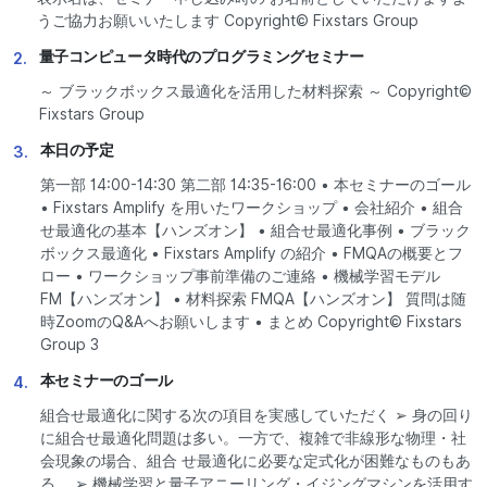
うご協力お願いいたします Copyright© Fixstars Group
量子コンピュータ時代のプログラミングセミナー
2.
～ ブラックボックス最適化を活用した材料探索 ～ Copyright©
Fixstars Group
本日の予定
3.
第一部 14:00-14:30 第二部 14:35-16:00 • 本セミナーのゴール
• Fixstars Amplify を用いたワークショップ • 会社紹介 • 組合
せ最適化の基本【ハンズオン】 • 組合せ最適化事例 • ブラック
ボックス最適化 • Fixstars Amplify の紹介 • FMQAの概要とフ
ロー • ワークショップ事前準備のご連絡 • 機械学習モデル
FM【ハンズオン】 • 材料探索 FMQA【ハンズオン】 質問は随
時ZoomのQ&Aへお願いします • まとめ Copyright© Fixstars
Group 3
本セミナーのゴール
4.
組合せ最適化に関する次の項目を実感していただく ➢ 身の回り
に組合せ最適化問題は多い。一方で、複雑で非線形な物理・社
会現象の場合、組合 せ最適化に必要な定式化が困難なものもあ
る。 ➢ 機械学習と量子アニーリング・イジングマシンを活用す