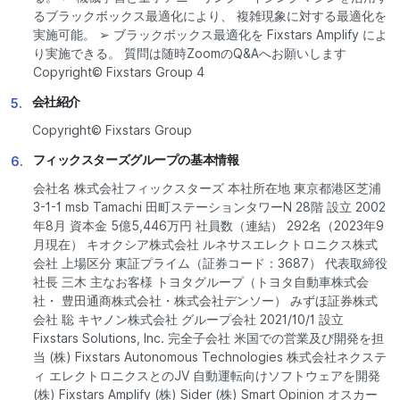
るブラックボックス最適化により、 複雑現象に対する最適化を
実施可能。 ➢ ブラックボックス最適化を Fixstars Amplify によ
り実施できる。 質問は随時ZoomのQ&Aへお願いします
Copyright© Fixstars Group 4
会社紹介
5.
Copyright© Fixstars Group
フィックスターズグループの基本情報
6.
会社名 株式会社フィックスターズ 本社所在地 東京都港区芝浦
3-1-1 msb Tamachi 田町ステーションタワーN 28階 設立 2002
年8月 資本金 5億5,446万円 社員数（連結） 292名（2023年9
月現在） キオクシア株式会社 ルネサスエレクトロニクス株式
会社 上場区分 東証プライム（証券コード：3687） 代表取締役
社長 三木 主なお客様 トヨタグループ（トヨタ自動車株式会
社・ 豊田通商株式会社・株式会社デンソー） みずほ証券株式
会社 聡 キヤノン株式会社 グループ会社 2021/10/1 設立
Fixstars Solutions, Inc. 完全子会社 米国での営業及び開発を担
当 (株) Fixstars Autonomous Technologies 株式会社ネクステ
ィ エレクトロニクスとのJV 自動運転向けソフトウェアを開発
(株) Fixstars Amplify (株) Sider (株) Smart Opinion オスカー