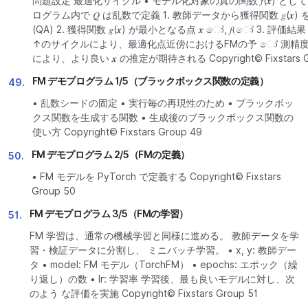
問題設定 最適化サイクル • モデル化対象の真の関数 𝑓(𝒙) として、 𝑓 𝒙
ログラム内で 𝑄 は乱数で定義 1. 教師データから獲得関数 𝑔(𝒙) 
(QA) 2. 獲得関数 𝑔(𝒙) が最小となる点 𝒙 ෝ, 𝑓(ෝ 3. 評価結
↑のサイクルにより、最適化点近傍におけるFMの予 ෝ 測精
により、より良い 𝒙 の推定が期待される Copyright© Fixstars G
FM デモプログラム 1/5（ブラックボックス関数の定義）
49.
• 乱数シードの固定 • 実行毎の再現性のため • ブラックボッ
クス関数を生成する関数 • 生成後のブラックボックス関数の
使い方 Copyright© Fixstars Group 49
FM デモプログラム 2/5（FMの定義）
50.
• FM モデルを PyTorch で定義する Copyright© Fixstars
Group 50
FM デモプログラム 3/5（FMの学習）
51.
FM 学習は、通常の機械学習と同様に進める。 教師データを学
習・検証データに分割し、 ミニバッチ学習。 • x, y: 教師デー
タ • model: FM モデル（TorchFM） • epochs: エポック（繰
り返し）の数 • lr: 学習率 学習後、最も良いモデルに対し、次
のよう な評価を実施 Copyright© Fixstars Group 51