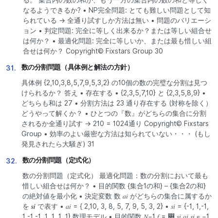
なるようできるか? • NP完全問題: とても難しい問題として知
られている → 全通り試すしか方法は無い • 問題のバリエーシ
ョン • 判定問題: 完全に等しく出来るか？または等しい組合せ
は何か？ • 最適化問題: 完全に等しいか、または最も惜しい組
合せは何か？ Copyright© Fixstars Group 30
数の分割問題（具体例と解法の方針）
31.
具体例 {2,10,3,8,5,7,9,5,3,2} の10個の数の完璧な分割は見つ
けられるか？ 答え • 存在する • {2,3,5,7,10} と {2,3,5,8,9} •
どちらも和は 27 • 分割方法は 23 通り存在する (対称を除く）
どうやって解くか？ • ひとつの『数』がどちらの集合に分割
されるか全通り試す → 210 = 1024通り Copyright© Fixstars
Group • 効率のよい厳密な方法は知られていない・・・ (もし
発見されたら大騒ぎ) 31
数の分割問題（定式化）
32.
数の分割問題（定式化） 最適化問題：数の分割において最も
惜しい組合せは何か？ • 目的関数 {集合1の和} – {集合2の和}
の絶対値を最小化 • 決定変数 数 𝑎𝑖 がどちらの集合に属するか
を 𝒔𝒊 で表す • 𝑎𝑖 = { 2,10, 3, 8, 5, 7, 9, 5, 3, 2} • 𝑠𝑖 = {-1, 1,-1,
1,-1,-1, 1, 1, 1, 1} 数理モデル • 目的関数 𝑁−1 𝑓 = ෍ 𝑠𝑖 𝑎𝑖 𝑠𝑖 ∈ −1,