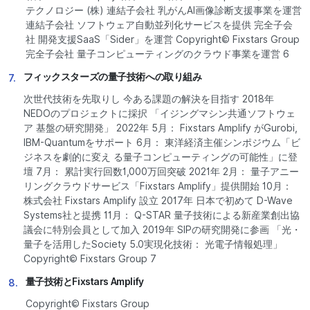
テクノロジー (株) 連結子会社 乳がんAI画像診断支援事業を運営
連結子会社 ソフトウェア自動並列化サービスを提供 完全子会
社 開発支援SaaS「Sider」を運営 Copyright© Fixstars Group
完全子会社 量子コンピューティングのクラウド事業を運営 6
フィックスターズの量子技術への取り組み
7.
次世代技術を先取りし 今ある課題の解決を目指す 2018年
NEDOのプロジェクトに採択 「イジングマシン共通ソフトウェ
ア 基盤の研究開発」 2022年 5月： Fixstars Amplify がGurobi,
IBM-Quantumをサポート 6月： 東洋経済主催シンポジウム「ビ
ジネスを劇的に変え る量子コンピューティングの可能性」に登
壇 7月： 累計実行回数1,000万回突破 2021年 2月： 量子アニー
リングクラウドサービス「Fixstars Amplify」提供開始 10月：
株式会社 Fixstars Amplify 設立 2017年 日本で初めて D-Wave
Systems社と提携 11月： Q-STAR 量子技術による新産業創出協
議会に特別会員として加入 2019年 SIPの研究開発に参画 「光・
量子を活用したSociety 5.0実現化技術： 光電子情報処理」
Copyright© Fixstars Group 7
量子技術とFixstars Amplify
8.
Copyright© Fixstars Group