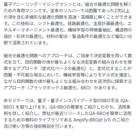
量子アニーリング・イジングマシンとは、組合せ最適化問題を解く
ための専用マシンです。従来のソルバーでは困難であった2次以上
の項を含む非線形な最適化問題を高速・高精度に解くことができま
す。この技術は、シフト最適化、経路最適化、生産計画最適化、エ
ネルギーマネージメント最適化、機械学習の特徴量抽出、構造物の
設計・形状の最適化、材料の配合・製造条件の最適化など幅広い分
野で活用されています。
組合せ最適化問題へのアプローチは、ご自身で決定変数を用いて数
式を立て、目的関数の値が最もよくなる決定変数の組み合わせを探
索するアプローチ（定式化ベースの最適化）と、定式化することが
困難・不可能な場合において、機械学習等によりモデル式を推定し
ながら目的関数の値が最もよくなる組み合わせを逐次的に探索する
アプローチ（ブラックボックス最適化、BBO）があります。
本セミナーでは、量子・量子インスパイアード型のBBO手法 (QA-
BBO) を取り上げます。QA-BBOの概要をご紹介したのち、活用事
例を詳しく紹介し、弊社が最近リリースしたQA-BBOを簡単に活用
するための無料のライブラリである Amplify-BBOpt (v1) のご紹介
及び使い方等の技術解説を行います。