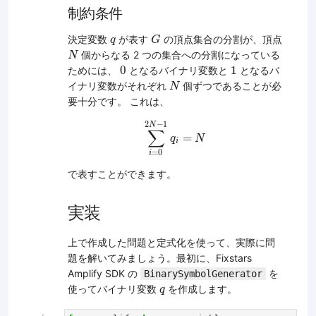
制約条件
G
q
決定変数
が表す
の頂点集合の分割が、頂点
q
G
N
個からなる 2 つの集合への分割になっている
N
0
1
0
1
ためには、
となるバイナリ変数と
となるバ
N
イナリ変数がそれぞれ
個ずつであることが必
N
要十分です。 これは、
∑
i
=
0
2
N
−
1
q
i
=
N
2
−
1
N
∑
=
q
N
i
=
0
i
で表すことができます。
実装
上で作成した問題と定式化を使って、実際に問
題を解いてみましょう。最初に、Fixstars
Amplify SDK の
を
BinarySymbolGenerator
q
使ってバイナリ変数
を作成します。
q