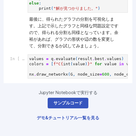
else
:
print
(
"解が見つかりました。"
)
最後に、得られたグラフの分割を可視化しま
す。上記で示したグラフと同様な問題設定です
ので、得られる分割も同様となっています。余
裕があれば、グラフの形状や辺の数を変更し
て、分割できるか試してみましょう。
In [ ]:
values
=
q
.
evaluate
(
result
.
best
.
values
)
colors
=
[
f
"C
{
int
(
value
)
}
"
for
value
in
valu
nx
.
draw_networkx
(
G
,
node_size
=
600
,
node_colo
Jupyter Notebookで実行する
サンプルコード
デモ&チュートリアル一覧を見る