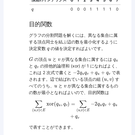
0
1
2
3
4
5
6
7
q
0
0
0
1
1
1
1
0
q
目的関数
グラフの分割問題を解くには、異なる集合に属
する頂点同士を結ぶ辺の数を最小化するように
q
決定変数
の値を決定すればよいです。
q
G
u
v
q
u
の頂点
と
が異なる集合に属するには
G
u
v
q
u
q
v
と
の排他的論理和 (xor) が 1 になればよく、
q
v
−
2
q
u
q
v
+
q
u
+
q
v
−
2
+
+
これは 2 次式で書くと
で表
q
q
q
q
u
v
u
v
(
u
,
v
)
(
,
)
されます。辺で結ばれている頂点の組
す
u
v
u
v
べてのうち、
と
が異なる集合に属するもの
u
v
の数が最小となればよいので、目的関数は
∑
(
u
,
v
)
∈
E
xor
(
q
u
,
q
v
)
=
∑
(
u
,
v
)
∈
E
−
2
q
u
q
v
+
q
u
+
q
∑
∑
xor
(
,
)
=
−
2
+
q
q
q
q
q
u
v
u
v
u
(
,
)
∈
(
,
)
∈
u
v
E
u
v
E
+
q
v
で表すことができます。