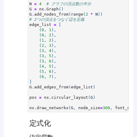
N
=
4
# グラフの頂点数の半分
G
=
nx
.
Graph
()
G
.
add_nodes_from
(
range
(
2
*
N
))
# 2つの頂点をつなぐ辺を定義
edge_list
=
[
(
0
,
1
),
(
0
,
2
),
(
1
,
2
),
(
2
,
3
),
(
3
,
4
),
(
3
,
5
),
(
3
,
6
),
(
4
,
5
),
(
5
,
6
),
(
6
,
7
),
]
G
.
add_edges_from
(
edge_list
)
pos
=
nx
.
circular_layout
(
G
)
nx
.
draw_networkx
(
G
,
node_size
=
300
,
font_colo
定式化