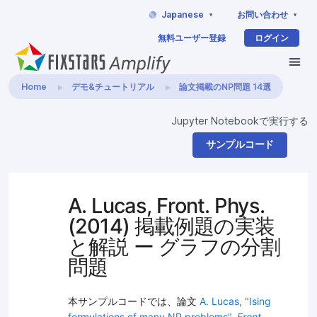
Japanese
お問い合わせ
無料ユーザー登録
ログイン
Home
デモ&チュートリアル
論文掲載のNP問題 14選
Jupyter Notebookで実行する
サンプルコード
A. Lucas, Front. Phys.
(2014) 掲載例題の実装
と解説 ー グラフの分割
問題
本サンプルコードでは、論文
A. Lucas, "Ising
formulations of many NP problems",
Front.