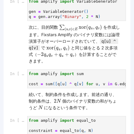
In [ ]:
from
amplify
import
VariableGenerator
gen
=
VariableGenerator
()
q
=
gen
.
array
(
"Binary"
,
2
*
N
)
∑
(
u
,
v
)
∈
E
xor
(
q
u
,
q
v
)
∑
xor
(
,
)
次に、目的関数
を作成し
q
q
u
v
(
,
)
∈
u
v
E
ます。Fixstars Amplify のバイナリ変数には論理
演算子がオーバーロードされていて、
q[u] ^ 
xor
(
q
u
,
q
v
)
xor
(
,
)
で
と同じ値をとる 2 次多項
q[v]
q
q
u
v
−
2
q
u
q
v
+
q
u
+
q
v
−
2
+
+
式（
）を計算することがで
q
q
q
q
u
v
u
v
きます。
In [ ]:
from
amplify
import
sum
cost
=
sum
([
q
[
u
]
^
q
[
v
]
for
u
,
v
in
G
.
edges
]
続いて、制約条件を作成します。前述の通り、
2
N
2
制約条件は、
個のバイナリ変数の和がちょ
N
N
うど
になるという条件です。
N
In [ ]:
from
amplify
import
equal_to
constraint
=
equal_to
(
q
,
N
)