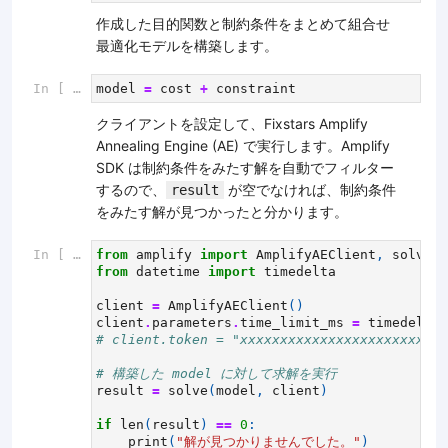
作成した目的関数と制約条件をまとめて組合せ
最適化モデルを構築します。
In [ ]:
model
=
cost
+
constraint
クライアントを設定して、Fixstars Amplify
Annealing Engine (AE) で実行します。Amplify
SDK は制約条件をみたす解を自動でフィルター
するので、
が空でなければ、制約条件
result
をみたす解が見つかったと分かります。
In [ ]:
from
amplify
import
AmplifyAEClient
,
solve
from
datetime
import
timedelta
client
=
AmplifyAEClient
()
client
.
parameters
.
time_limit_ms
=
timedelta
(
# client.token = "xxxxxxxxxxxxxxxxxx
# 構築した model に対して求解を実行
result
=
solve
(
model
,
client
)
if
len
(
result
)
==
0
:
print
(
"解が見つかりませんでした。"
)