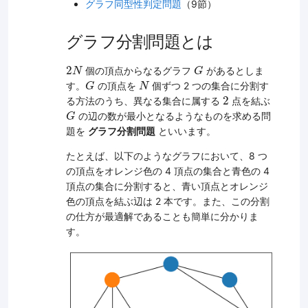
グラフ同型性判定問題
（9節）
グラフ分割問題とは
2
N
G
2
個の頂点からなるグラフ
があるとしま
N
G
G
N
す。
の頂点を
個ずつ 2 つの集合に分割す
G
N
2
2
る方法のうち、異なる集合に属する
点を結ぶ
G
の辺の数が最小となるようなものを求める問
G
題を
グラフ分割問題
といいます。
たとえば、以下のようなグラフにおいて、8 つ
の頂点をオレンジ色の 4 頂点の集合と青色の 4
頂点の集合に分割すると、青い頂点とオレンジ
色の頂点を結ぶ辺は 2 本です。また、この分割
の仕方が最適解であることも簡単に分かりま
す。