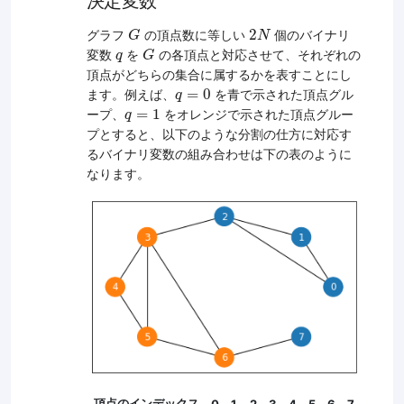
決定変数
G
2
N
2
グラフ
の頂点数に等しい
個のバイナリ
G
N
G
q
変数
を
の各頂点と対応させて、それぞれの
q
G
頂点がどちらの集合に属するかを表すことにし
q
=
0
=
0
ます。例えば、
を青で示された頂点グル
q
q
=
1
=
1
ープ、
をオレンジで示された頂点グルー
q
プとすると、以下のような分割の仕方に対応す
るバイナリ変数の組み合わせは下の表のように
なります。
頂点のインデックス