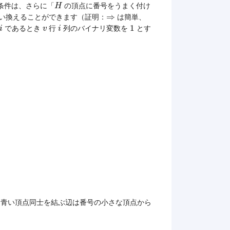
H
条件は、さらに「
の頂点に番号をうまく付け
H
⇒
⇒
い換えることができます（証明：
は簡単、
i
i
1
v
1
であるとき
行
列のバイナリ変数を
とす
i
v
i
青い頂点同士を結ぶ辺は番号の小さな頂点から