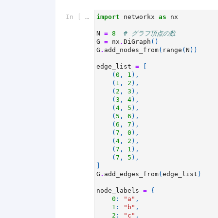
In [ ]:
import
networkx
as
nx
N
=
8
# グラフ頂点の数
G
=
nx
.
DiGraph
()
G
.
add_nodes_from
(
range
(
N
))
edge_list
=
[
(
0
,
1
),
(
1
,
2
),
(
2
,
3
),
(
3
,
4
),
(
4
,
5
),
(
5
,
6
),
(
6
,
7
),
(
7
,
0
),
(
4
,
2
),
(
7
,
1
),
(
7
,
5
),
]
G
.
add_edges_from
(
edge_list
)
node_labels
=
{
0
:
"a"
,
1
:
"b"
,
2
:
"c"
,