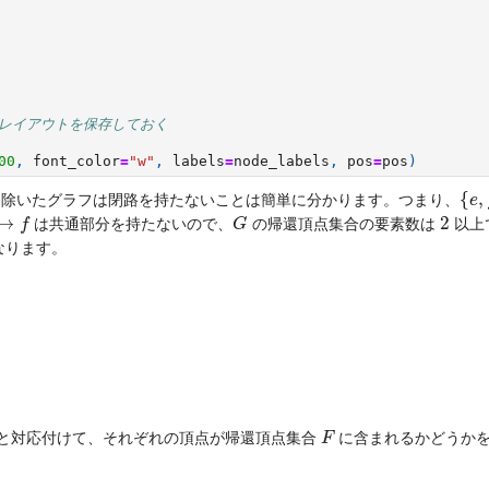
 レイアウトを保存しておく
00
,
font_color
=
"w"
,
labels
=
node_labels
,
pos
=
pos
)
{
e
,
{
,
除いたグラフは閉路を持たないことは簡単に分かります。つまり、
e
G
2
→
2
は共通部分を持たないので、
の帰還頂点集合の要素数は
以上
f
G
なります。
。
F
と対応付けて、それぞれの頂点が帰還頂点集合
に含まれるかどうか
F