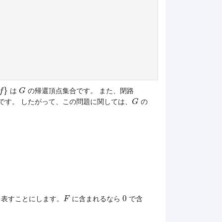
f
}
G
}
は
の帰還頂点集合です。 また、閉路
f
G
G
です。 したがって、この問題に関しては、
の
G
F
0
0
を表すことにします。
に含まれるなら
で含
F