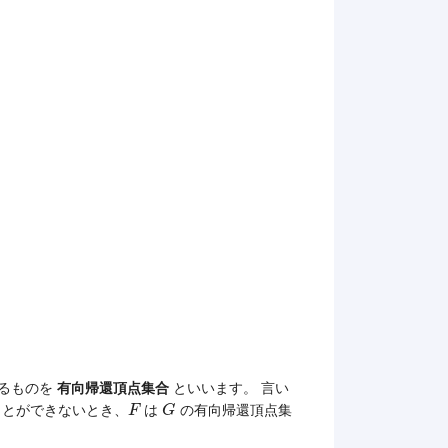
るものを
有向帰還頂点集合
といいます。 言い
F
G
ことができないとき、
は
の有向帰還頂点集
F
G