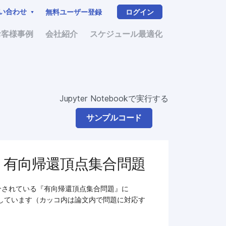
い合わせ
無料ユーザー登録
ログイン
お客様事例
会社紹介
スケジュール最適化
Jupyter Notebookで実行する
サンプルコード
と解説 ー 有向帰還頂点集合問題
されている『有向帰還頂点集合問題』に
下で解説しています（カッコ内は論文内で問題に対応す