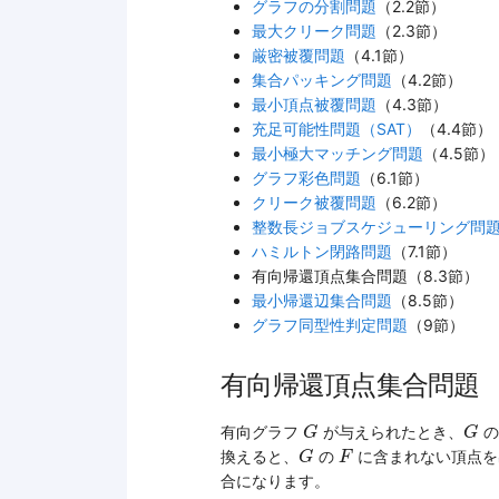
グラフの分割問題
（2.2節）
最大クリーク問題
（2.3節）
厳密被覆問題
（4.1節）
集合パッキング問題
（4.2節）
最小頂点被覆問題
（4.3節）
充足可能性問題（SAT）
（4.4節）
最小極大マッチング問題
（4.5節）
グラフ彩色問題
（6.1節）
クリーク被覆問題
（6.2節）
整数長ジョブスケジューリング問
ハミルトン閉路問題
（7.1節）
有向帰還頂点集合問題（8.3節）
最小帰還辺集合問題
（8.5節）
グラフ同型性判定問題
（9節）
有向帰還頂点集合問題
G
G
有向グラフ
が与えられたとき、
の
G
G
G
F
換えると、
の
に含まれない頂点を
G
F
合になります。