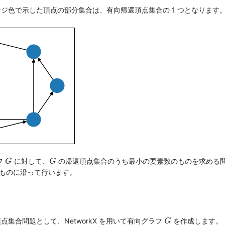
ジ色で示した頂点の部分集合は、有向帰還頂点集合の 1 つとなります
G
G
フ
に対して、
の帰還頂点集合のうち最小の要素数のものを求める
G
G
節のものに沿って行います。
G
集合問題として、NetworkX を用いて有向グラフ
を作成します。
G