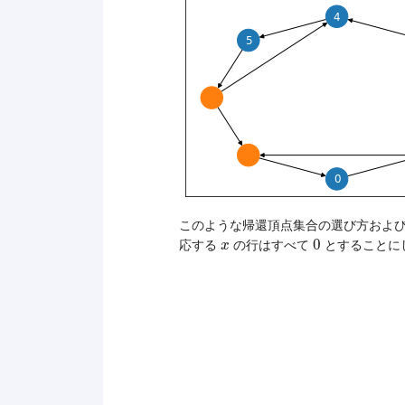
このような帰還頂点集合の選び方およ
0
x
0
応する
の行はすべて
とすることに
x