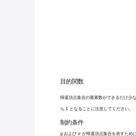
目的関数
帰還頂点集合の要素数ができるだけ少
1
1
ら
となることに注意してください。
制約条件
y
x
および
が帰還頂点集合を表すため
y
x