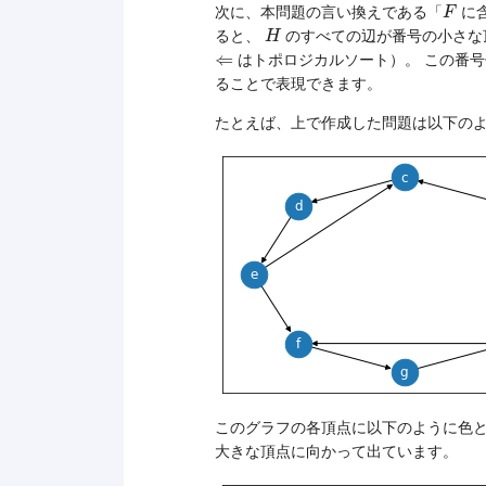
F
次に、本問題の言い換えである「
に
F
H
ると、
のすべての辺が番号の小さな
H
⇐
⇐
はトポロジカルソート）。 この番
ることで表現できます。
たとえば、上で作成した問題は以下の
このグラフの各頂点に以下のように色
大きな頂点に向かって出ています。