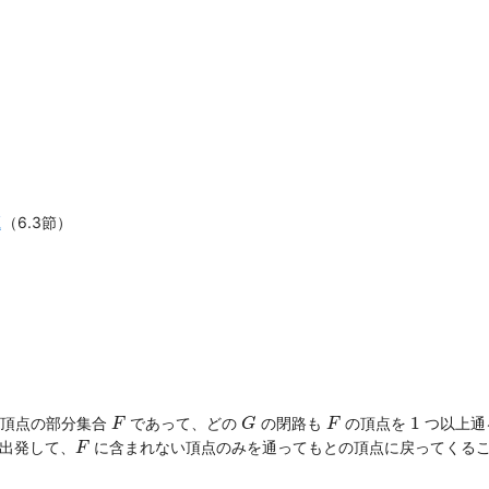
題
（6.3節）
F
G
F
1
1
頂点の部分集合
であって、どの
の閉路も
の頂点を
つ以上通
F
G
F
F
出発して、
に含まれない頂点のみを通ってもとの頂点に戻ってくる
F