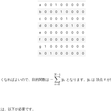
a
0
0
1
0
0
0
0
0
b
0
0
0
1
0
0
0
0
c
0
0
0
0
1
0
0
0
d
0
0
0
0
0
1
0
0
e
0
0
0
0
0
0
0
0
f
0
0
0
0
0
0
0
0
g
1
0
0
0
0
0
0
0
h
0
1
0
0
0
0
0
0
−
∑
v
=
0
N
−
1
y
v
−
1
N
∑
y
v
v
−
なくなればよいので、目的関数は
となります。
は 頂点
が
y
y
v
v
v
=
0
v
には、以下が必要です。