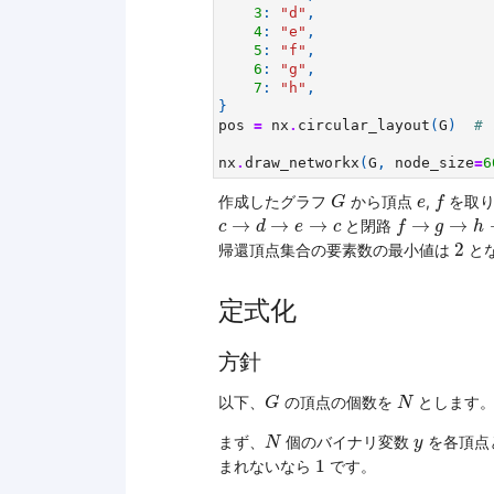
3
:
"d"
,
4
:
"e"
,
5
:
"f"
,
6
:
"g"
,
7
:
"h"
,
}
pos
=
nx
.
circular_layout
(
G
)
#
nx
.
draw_networkx
(
G
,
node_size
=
6
G
f
e
作成したグラフ
から頂点
,
を取り
G
e
f
c
→
d
→
e
→
c
f
→
g
→
h
→
f
→
→
→
→
→
と閉路
c
d
e
c
f
g
h
2
2
帰還頂点集合の要素数の最小値は
と
定式化
方針
G
N
以下、
の頂点の個数を
とします
G
N
N
y
まず、
個のバイナリ変数
を各頂点
N
y
1
1
まれないなら
です。