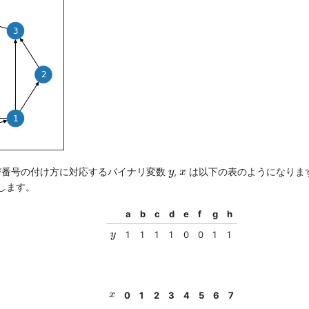
y
x
び番号の付け方に対応するバイナリ変数
,
は以下の表のようになりま
y
x
します。
a
b
c
d
e
f
g
h
y
1
1
1
1
0
0
1
1
y
x
0
1
2
3
4
5
6
7
x