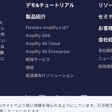
デモ&チュートリアル
リソ
製品紹介
セミ
Kと
Fixstars Amplifyとは?
お客
、シ
に作
Amplify SDK
会社
とい
Amplify AE Cloud
能な
会社概
Amplify AE Enterprise
や数
タに
ニュー
開発サービス
採用情
価格
製造業向けソリューション
Webサイトでより良い体験を得られるようにしています。引き続
stars Group. 本サイトをご利用の際は、当社グループの
プライバシーポリシー
と
ご利用
意したことになります。