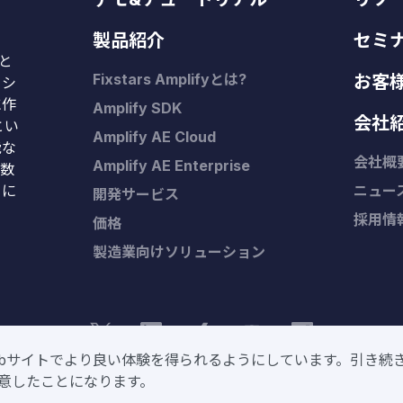
製品紹介
セミ
Kと
Fixstars Amplifyとは?
お客
、シ
に作
Amplify SDK
会社
とい
Amplify AE Cloud
能な
会社概
Amplify AE Enterprise
や数
タに
ニュー
開発サービス
採用情
価格
製造業向けソリューション
Webサイトでより良い体験を得られるようにしています。引き続
stars Group. 本サイトをご利用の際は、当社グループの
プライバシーポリシー
と
ご利用
意したことになります。