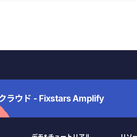
 - Fixstars Amplify
デモ&チュートリアル
リソ