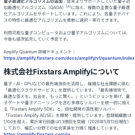
量子最適化アルゴリズムの追加
：従来よりサポートしていた量子近
[4]
似最適化アルゴリズム（QAOA）
に加え、複数の主要な量子最適
化アルゴリズムをサポートしています。これにより、各量子デバイ
スの特性に最適なアルゴリズムを柔軟に選択・実行できます。
利用可能な量子コンピュータおよび量子アルゴリズムについては、
今後も順次拡充していく予定です。
Amplify Quantum 詳細ドキュメント：
https://amplify.fixstars.com/docs/amplify/v1/quantum/index
株式会社Fixstars Amplifyについて
量子・AI・GPUなどの最先端技術を活用し、複雑な社会課題に挑む
「最適化クラウドサービス」を提供しています。「最先端技術で、
最適な答えを。社会を、もっと賢く。」というビジョンを掲げ、量
子ゲートや量子アニーリングを含む多様なソルバーを統一的に扱え
る「Fixstars Amplify SDK」と、自社開発の高性能ソルバー
「Fixstars Amplify AE/SE」を開発・提供しています。登録組織数は
1,100を超え、累計実行回数は1.3億回を突破（2026年5月13日現在）
しており、幅広い分野での社会実装を力強く推進しています。
https://amplify.fixstars.com/ja