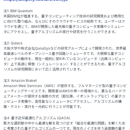
注1: IBM Quantum
米国IBM社が推進する、量子コンピューティング技術の研究開発および商用化
に向けた取り組み、ならびにそのクラウドサービスの総称です。ユーザーはク
ラウドを通じて、IBMが開発した最先端の量子コンピュータ実機やシミュレー
タにアクセスし、量子アルゴリズムの実行や研究を行うことができます。
注2: Qulacs
大阪大学や株式会社QunaSysなどの研究グループによって開発された、世界最
高最速レベルのオープンソース量子回路シミュレータです。大規模な量子コン
ピュータの動作を、現在一般的に使われているコンピュータ（古典コンピュー
タ）上で高速に模倣（シミュレーション）することができるため、量子アルゴ
リズムの研究開発において広く活用されています。
注3: Amazon Braket
Amazon Web Services（AWS）が提供する、フルマネージド型の量子コンピ
ューティングサービスです。開発者はAWSの単一の環境から、異なるハードウ
ェアメーカーが提供する複数の方式（超伝導、イオントラップなど）の量子コ
ンピュータ実機や、高性能なシミュレータにアクセスし、アルゴリズムの構
築・テスト・実行を一元的に行うことが可能です。
注4: 量子近似最適化アルゴリズム (QAOA)
膨大な選択肢の中から最適な解を見つけ出す「組合せ最適化問題」を解くため
に考案された量子アルゴリズムの一つです。現在のノイズを伴う過渡期の量子