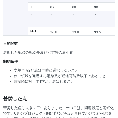
1
q
q
q
10
11
12
・
・
・
・
・
・
・
・
・
・
・
・
M-1
q
q
q
M-10
M-11
M-12
目的関数
選択した配線の配線長及びビア数の最小化
制約条件
交差する2配線は同時に選択しないこと
狭い領域を通過する配線数が通過可能数以下であること
各接続に対して1本だけ選ばれること
苦労した点
苦労した点は大きく二つありました。一つ目は、問題設定と定式化
です。6月のプロジェクト開始直後から3ヵ月程度かけて3〜4パタ