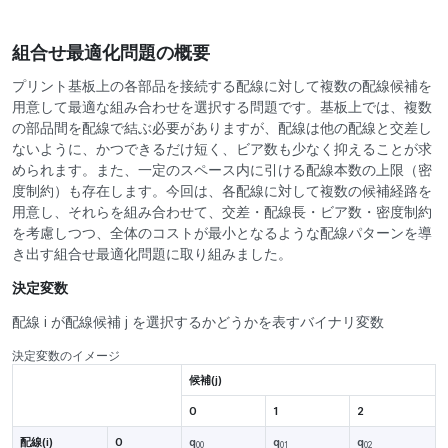
組合せ最適化問題の概要
プリント基板上の各部品を接続する配線に対して複数の配線候補を
用意して最適な組み合わせを選択する問題です。基板上では、複数
の部品間を配線で結ぶ必要がありますが、配線は他の配線と交差し
ないように、かつできるだけ短く、ビア数も少なく抑えることが求
められます。また、一定のスペース内に引ける配線本数の上限（密
度制約）も存在します。今回は、各配線に対して複数の候補経路を
用意し、それらを組み合わせて、交差・配線長・ビア数・密度制約
を考慮しつつ、全体のコストが最小となるような配線パターンを導
き出す組合せ最適化問題に取り組みました。
決定変数
配線 i が配線候補 j を選択するかどうかを表すバイナリ変数
決定変数のイメージ
候補(j)
0
1
2
配線(i)
0
q
q
q
00
01
02