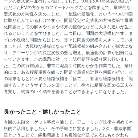
ーンの定式化を並行して検討しました。9月末の中間発表の際にい
ただいたPMの方からのフィードバックなどを踏まえて、最終的な
定式化の方向性を決めました。「配線の最適化」という一つの問題
に取り組んでいるわけですが、問題設定や定式化の方法次第で最適
化問題としての解きやすさや将来の拡張性などに大きな違いが生ま
れるということを学びました。二つ目は、問題の大規模化です。ま
ずは小規模な問題からはじめ、徐々に問題の規模を大きくしていき
ましたが、大規模な基板になると配線候補の組み合わせが膨大にな
り、アニーリングの決定変数の数も増え、最適化の計算が困難にな
っていきます。この課題に対して、試行錯誤を繰り返し行いまし
た。この試行錯誤は、非常に泥臭く時間がかかる作業でした。最終
的には、ある程度規模を絞った問題で最適化計算を何回か行い、そ
の結果をもとに不要な経路候補を「捨て」、有望な経路候補を「追
加する」というサイクルを回すことで、徐々に精度を高める工夫を
考案し、納得のいく結果を得ることができるようになりました。
良かったこと・嬉しかったこと
今回の未踏ターゲット事業を通じて、アニーリング技術を初めて本
格的に活用しましたが、その手軽さに驚きました。2次・非線形問
題ということで、線形問題よりも複雑な問題であるにもかかわら