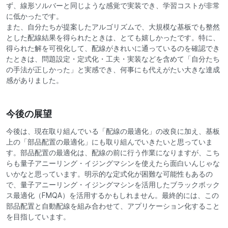
ず、線形ソルバーと同じような感覚で実装でき、学習コストが非常
に低かったです。
また、自分たちが提案したアルゴリズムで、大規模な基板でも整然
とした配線結果を得られたときは、とても嬉しかったです。特に、
得られた解を可視化して、配線がきれいに通っているのを確認でき
たときは、問題設定・定式化・工夫・実装などを含めて「自分たち
の手法が正しかった」と実感でき、何事にも代えがたい大きな達成
感がありました。
今後の展望
今後は、現在取り組んでいる「配線の最適化」の改良に加え、基板
上の「部品配置の最適化」にも取り組んでいきたいと思っていま
す。部品配置の最適化は、配線の前に行う作業になりますが、こち
らも量子アニーリング・イジングマシンを使えたら面白いんじゃな
いかなと思っています。明示的な定式化が困難な可能性もあるの
で、量子アニーリング・イジングマシンを活用したブラックボック
ス最適化（FMQA）を活用するかもしれません。最終的には、この
部品配置と自動配線を組み合わせて、アプリケーション化すること
を目指しています。