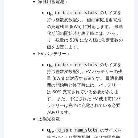
家庭用蓄電池：
q
b
s
q
(
):
のサイズを
q_bs
num_slots
b
s
持つ整数変数配列。 値は家庭用蓄電池
の充電残量 (kWh) に対応します。 最適
化期間の開始時と終了時には、バッテ
リー残量は 50% になる様に決定変数の
値を固定します。
EV バッテリー：
q
b
e
q
(
):
のサイズを
q_be
num_slots
b
e
持つ整数変数配列。EV バッテリーの残
量 (kWh) に対応する値です。 最適化期
間の開始時と終了時には、バッテリー
は 50% 充電されている必要がありま
す。 また、予定された EV 使用前にバ
ッテリーは完全に充電されている必要
があります。
太陽光発電：
q
s
p
q
(
):
のサイズを
q_sp
num_slots
s
p
持つバイナリ変数配列。値は太陽光発