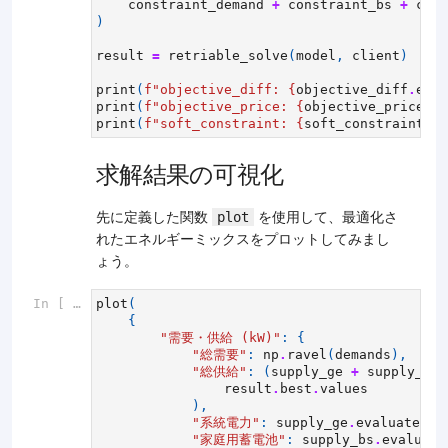
constraint_demand
+
constraint_bs
+
cons
)
result
=
retriable_solve
(
model
,
client
)
print
(
f
"objective_diff: 
{
objective_diff
.
eval
print
(
f
"objective_price: 
{
objective_price
.
ev
print
(
f
"soft_constraint: 
{
soft_constraint
.
ev
求解結果の可視化
先に定義した関数
を使用して、最適化さ
plot
れたエネルギーミックスをプロットしてみまし
ょう。
In [ ]:
plot
(
{
"需要・供給 (kW)"
:
{
"総需要"
:
np
.
ravel
(
demands
),
"総供給"
:
(
supply_ge
+
supply_bs
result
.
best
.
values
),
"系統電力"
:
supply_ge
.
evaluate
(
re
"家庭用蓄電池"
:
supply_bs
.
evaluate