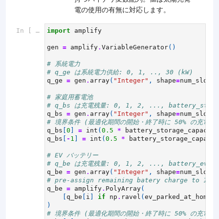
電の使用の有無に対応します。
In [ ]:
import
amplify
gen
=
amplify
.
VariableGenerator
()
# 系統電力
# q_ge は系統電力供給: 0, 1, .., 30 (kW)
q_ge
=
gen
.
array
(
"Integer"
,
shape
=
num_slots
,
# 家庭用蓄電池
# q_bs は充電残量: 0, 1, 2, ..., battery_stora
q_bs
=
gen
.
array
(
"Integer"
,
shape
=
num_slots
,
# 境界条件 (最適化期間の開始・終了時に 50% の充電残
q_bs
[
0
]
=
int
(
0.5
*
battery_storage_capacity
q_bs
[
-
1
]
=
int
(
0.5
*
battery_storage_capacit
# EV バッテリー
# q_be は充電残量: 0, 1, 2, ..., battery_ev_ca
q_be
=
gen
.
array
(
"Integer"
,
shape
=
num_slots
,
# pre-assign remaining batery charge to 10% 
q_be
=
amplify
.
PolyArray
(
[
q_be
[
i
]
if
np
.
ravel
(
ev_parked_at_home
)[
)
# 境界条件 (最適化期間の開始・終了時に 50% の充電残