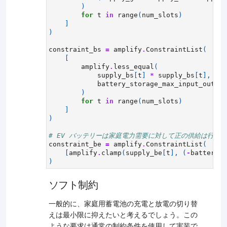
)
for
t
in
range
(
num_slots
)
]
)
constraint_bs
=
amplify
.
ConstraintList
(
[
amplify
.
less_equal
(
supply_bs
[
t
]
*
supply_bs
[
t
],
battery_storage_max_input_output
)
for
t
in
range
(
num_slots
)
]
)
# EV バッテリーは家庭電力需要に対して正の供給は行わ
constraint_be
=
amplify
.
ConstraintList
(
[
amplify
.
clamp
(
supply_be
[
t
],
(
-
battery_e
)
ソフト制約
一般的に、家庭用蓄電池の充電と放電の切り替
えは最小限に抑えたいと考えるでしょう。この
ような要求は通常の制約条件を使用して実装で