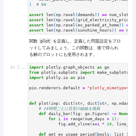
)
# kW
assert
len
(
np
.
ravel
(
demands
))
==
num_slots
assert
len
(
np
.
ravel
(
grid_electricity_price
))
assert
len
(
np
.
ravel
(
ev_parked_at_home
))
==
n
assert
len
(
np
.
ravel
(
sunshine_hours
))
==
num_
関数
を定義し、定義した問題設定をプロ
plot
ットしてみましょう。この関数は、後で得られ
る解のプロットにも使用されます。
In [ ]:
import
plotly.graph_objects
as
go
from
plotly.subplots
import
make_subplots
import
plotly.io
as
pio
pio
.
renderers
.
default
=
"plotly_mimetype+not
def
plot
(
inp
:
dict
[
str
,
dict
[
str
,
np
.
ndarray
# 24時間ごとに目安の縦線を描画
def
daily_bar
(
fig
:
go
.
Figure
)
->
None
:
for
i
in
range
(
num_days
+
1
):
fig
.
add_vline
(
x
=
i
*
24
,
line_das
def
get_ev_usage_period
(
bools
:
list
|
np