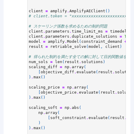
client
=
amplify
.
AmplifyAEClient
()
# client.token = "xxxxxxxxxxxxxxxxxx
# スケーリング係数を求めるための制約問題
client
.
parameters
.
time_limit_ms
=
timedelta
(
client
.
parameters
.
duplicate_solutions
=
True
model
=
amplify
.
Model
(
constraint_demand
+
co
result
=
retriable_solve
(
model
,
client
)
# 得られた制約を満たす全ての解に対して目的関数値を計
num_sols
=
len
(
result
.
solutions
)
scaling_diff
=
np
.
array
(
[
objective_diff
.
evaluate
(
result
.
solution
)
.
max
()
scaling_price
=
np
.
array
(
[
objective_price
.
evaluate
(
result
.
solutio
)
.
max
()
scaling_soft
=
np
.
abs
(
np
.
array
(
[
soft_constraint
.
evaluate
(
result
.
sol
)
)
.
max
()