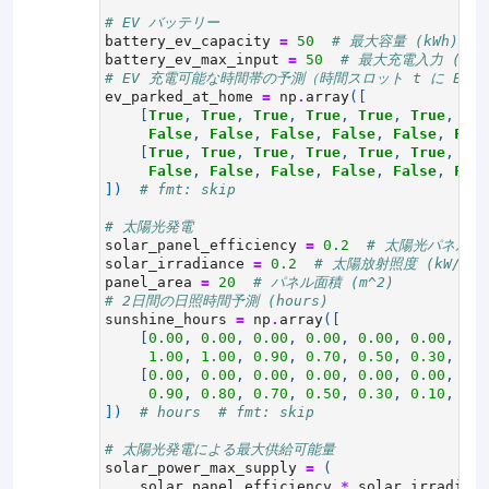
# EV バッテリー
battery_ev_capacity
=
50
# 最大容量 (kWh)
battery_ev_max_input
=
50
# 最大充電入力 (kW)
# EV 充電可能な時間帯の予測（時間スロット t に E
ev_parked_at_home
=
np
.
array
([
[
True
,
True
,
True
,
True
,
True
,
True
,
Tru
False
,
False
,
False
,
False
,
False
,
Fals
[
True
,
True
,
True
,
True
,
True
,
True
,
Tru
False
,
False
,
False
,
False
,
False
,
Fals
])
# fmt: skip
# 太陽光発電
solar_panel_efficiency
=
0.2
# 太陽光パネル効
solar_irradiance
=
0.2
# 太陽放射照度 (kW/m^2
panel_area
=
20
# パネル面積 (m^2)
# 2日間の日照時間予測 (hours)
sunshine_hours
=
np
.
array
([
[
0.00
,
0.00
,
0.00
,
0.00
,
0.00
,
0.00
,
0.0
1.00
,
1.00
,
0.90
,
0.70
,
0.50
,
0.30
,
0.1
[
0.00
,
0.00
,
0.00
,
0.00
,
0.00
,
0.00
,
0.0
0.90
,
0.80
,
0.70
,
0.50
,
0.30
,
0.10
,
0.0
])
# hours  # fmt: skip
# 太陽光発電による最大供給可能量
solar_power_max_supply
=
(
solar_panel_efficiency
*
solar_irradianc