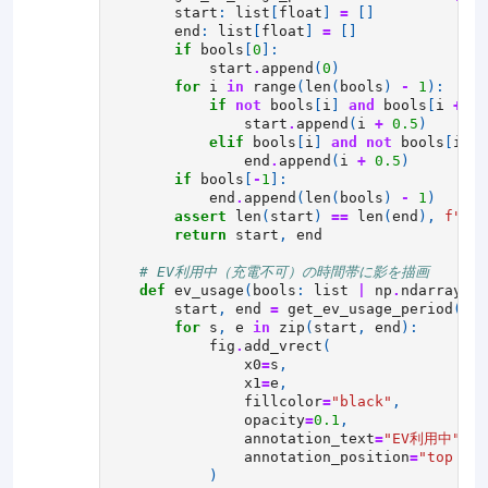
start
:
list
[
float
]
=
[]
end
:
list
[
float
]
=
[]
if
bools
[
0
]:
start
.
append
(
0
)
for
i
in
range
(
len
(
bools
)
-
1
):
if
not
bools
[
i
]
and
bools
[
i
+
1
]
start
.
append
(
i
+
0.5
)
elif
bools
[
i
]
and
not
bools
[
i
+
end
.
append
(
i
+
0.5
)
if
bools
[
-
1
]:
end
.
append
(
len
(
bools
)
-
1
)
assert
len
(
start
)
==
len
(
end
),
f
"len
return
start
,
end
# EV利用中（充電不可）の時間帯に影を描画
def
ev_usage
(
bools
:
list
|
np
.
ndarray
,
f
start
,
end
=
get_ev_usage_period
(
boo
for
s
,
e
in
zip
(
start
,
end
):
fig
.
add_vrect
(
x0
=
s
,
x1
=
e
,
fillcolor
=
"black"
,
opacity
=
0.1
,
annotation_text
=
"EV利用中"
,
annotation_position
=
"top lef
)