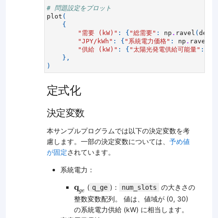
# 問題設定をプロット
plot
(
{
"需要 (kW)"
:
{
"総需要"
:
np
.
ravel
(
dema
"JPY/kWh"
:
{
"系統電力価格"
:
np
.
ravel
(
g
"供給 (kW)"
:
{
"太陽光発電供給可能量"
:
np
},
)
定式化
決定変数
本サンプルプログラムでは以下の決定変数を考
慮します。一部の決定変数については、
予め値
が固定
されています。
系統電力：
q
g
e
q
(
)：
の大きさの
q_ge
num_slots
g
e
整数変数配列。 値は、値域が (0, 30)
の系統電力供給 (kW) に相当します。