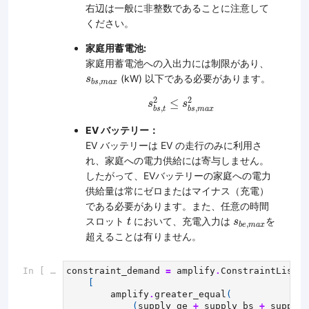
右辺は一般に非整数であることに注意して
ください。
家庭用蓄電池:
家庭用蓄電池への入出力には制限があり、
s
b
s
,
m
a
x
(kW) 以下である必要があります。
s
,
b
s
m
a
x
s
b
s
,
t
2
≤
s
b
s
,
m
a
x
2
2
2
≤
s
s
,
,
b
s
t
b
s
m
a
x
EV バッテリー：
EV バッテリーは EV の走行のみに利用さ
れ、家庭への電力供給には寄与しません。
したがって、EVバッテリーの家庭への電力
供給量は常にゼロまたはマイナス（充電）
である必要があります。また、任意の時間
t
s
b
e
,
m
a
x
スロット
において、充電入力は
を
t
s
,
b
e
m
a
x
超えることは有りません。
In [ ]:
constraint_demand
=
amplify
.
ConstraintList
(
[
amplify
.
greater_equal
(
(
supply_ge
+
supply_bs
+
supply_