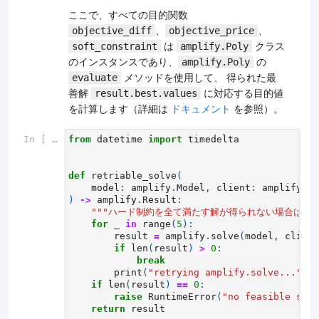
ここで、すべての目的関数
、
、
objective_diff
objective_price
は
クラス
soft_constraint
amplify.Poly
のインスタンスであり、
の
amplify.Poly
メソッドを使用して、 得られた最
evaluate
善解
に対応する目的値
result.best.values
を計算します（詳細は
ドキュメント
を参照）。
In [ ]:
from
datetime
import
timedelta
def
retriable_solve
(
model
:
amplify
.
Model
,
client
:
amplify
.
Am
)
->
amplify
.
Result
:
"""ハード制約を全て満たす解が得られない場合は、5回
for
_
in
range
(
5
):
result
=
amplify
.
solve
(
model
,
client
if
len
(
result
)
>
0
:
break
print
(
"retrying amplify.solve..."
)
if
len
(
result
)
==
0
:
raise
RuntimeError
(
"no feasible solu
return
result