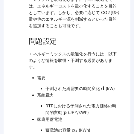
は、エネルギーコストを最小化することを目的
としています。しかし、必要に応じて CO2 排出
量や他のエネルギー源を削減するといった目的
を追加することも可能です。
問題設定
エネルギーミックスの最適化を行うには、以下
のような情報を取得・予測する必要がありま
す。
需要
d
d
予測された総需要の時間変化
(kW)
系統電力
RTPにおける予測された電力価格の時
p
p
間的変動
(JPY/kWh)
家庭用蓄電池
c
b
s
蓄電池の容量
(kWh)
c
b
s