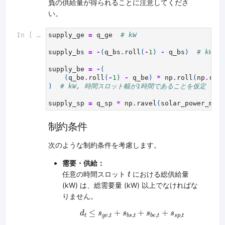
負の供給量が得られることに注意してくださ
い。
In [ ]:
supply_ge
=
q_ge
# kW
supply_bs
=
-
(
q_bs
.
roll
(
-
1
)
-
q_bs
)
# kW
supply_be
=
-
(
(
q_be
.
roll
(
-
1
)
-
q_be
)
*
np
.
roll
(
np
.
rave
)
# kW, 時間スロット幅が1時間であることを仮定
supply_sp
=
q_sp
*
np
.
ravel
(
solar_power_max_
制約条件
次のような制約条件を考慮します。
需要・供給：
t
任意の時間スロット
における総供給量
t
(kW) は、総需要量 (kW) 以上でなければな
りません。
d
t
≤
s
g
e
,
t
+
s
b
s
,
t
+
s
b
e
,
t
+
s
s
p
,
t
≤
+
+
+
d
s
s
s
s
,
,
,
,
t
g
e
t
s
p
t
b
s
t
b
e
t