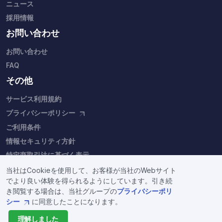
ニュース
採用情報
お問い合わせ
お問い合わせ
FAQ
その他
サービス利用規約
プライバシーポリシー
ご利用条件
情報セキュリティ方針
特定商取引法に基づく表示
当社はCookieを使用して、お客様が当社のWebサイト
でより良い体験を得られるようにしています。引き続
き閲覧する場合は、当社グループの
プライバシーポリ
シー
に同意したことになります。
Copyright © Fixstars Group. 本サイトをご利用の際は、当社グル
理解しました
ープの
プライバシーポリシー
と
ご利用条件
をご確認ください。