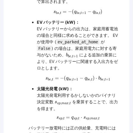
で算出されます。
s
b
s
,
t
=
−
(
q
b
s
,
t
+
1
−
q
b
s
,
t
)
=
−
(
−
)
s
q
q
,
,
+
1
,
b
s
t
b
s
t
b
s
t
EV バッテリー (kW)：
EV バッテリーからの出力は、家庭用蓄電池
の場合と同様に求めることができます。 EV
が使用中 (
が
ev_parked_at_home
) の場合は、家庭用電力に対する寄
False
b
b
e
,
t
+
1
与がないため、
による追加の乗算に
b
,
+
1
b
e
t
より、EV バッテリーに関連する入出力をゼ
ロとします。
s
b
e
,
t
=
−
(
q
b
e
,
t
+
1
−
q
b
e
,
t
)
⋅
b
b
e
,
t
+
1
=
−
(
−
)
⋅
s
q
q
b
,
,
+
1
,
,
+
1
b
e
t
b
e
t
b
e
t
b
e
t
太陽光発電 (kW)：
太陽光発電利用するかしないかのバイナリ
s
s
p
,
m
a
x
,
t
決定変数
を乗算することで、出力
s
,
,
s
p
m
a
x
t
を得ます。
s
s
p
,
t
=
q
s
p
,
t
⋅
s
s
p
,
m
a
x
,
t
=
⋅
s
q
s
,
,
,
,
s
p
t
s
p
t
s
p
m
a
x
t
バッテリー放電時には正の供給量、充電時には