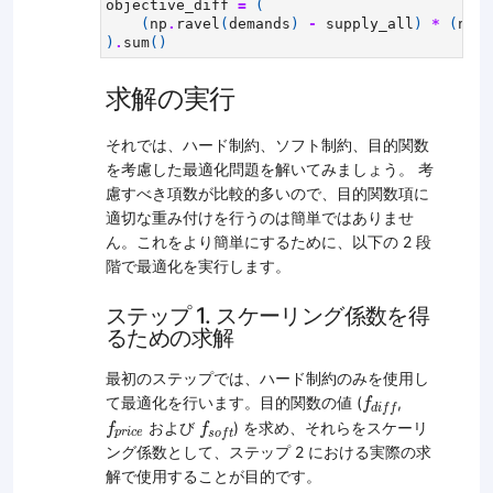
objective_diff
=
(
(
np
.
ravel
(
demands
)
-
supply_all
)
*
(
np
.
r
)
.
sum
()
求解の実行
それでは、ハード制約、ソフト制約、目的関数
を考慮した最適化問題を解いてみましょう。 考
慮すべき項数が比較的多いので、目的関数項に
適切な重み付けを行うのは簡単ではありませ
ん。これをより簡単にするために、以下の 2 段
階で最適化を実行します。
ステップ 1. スケーリング係数を得
るための求解
最初のステップでは、ハード制約のみを使用し
f
d
i
f
f
て最適化を行います。目的関数の値 (
,
f
d
i
f
f
f
p
r
i
c
e
f
s
o
f
t
および
) を求め、それらをスケーリ
f
f
p
r
i
c
e
s
o
f
t
ング係数として、ステップ 2 における実際の求
解で使用することが目的です。