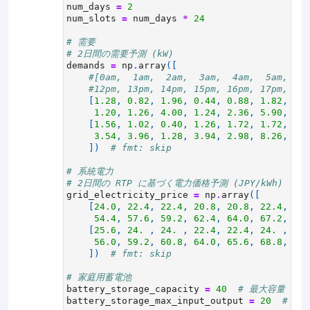
num_days
=
2
num_slots
=
num_days
*
24
# 需要
# 2日間の需要予測 (kW)
demands
=
np
.
array
([
#[0am,  1am,  2am,  3am,  4am,  5am,  6a
#12pm, 13pm, 14pm, 15pm, 16pm, 17pm, 18p
[
1.28
,
0.82
,
1.96
,
0.44
,
0.88
,
1.82
,
5.7
1.20
,
1.26
,
4.00
,
1.24
,
2.36
,
5.90
,
5.9
[
1.56
,
1.02
,
0.40
,
1.26
,
1.72
,
1.72
,
4.5
3.54
,
3.96
,
1.28
,
3.94
,
2.98
,
8.26
,
5.5
])
# fmt: skip
# 系統電力
# 2日間の RTP に基づく電力価格予測 (JPY/kWh)
grid_electricity_price
=
np
.
array
([
[
24.0
,
22.4
,
22.4
,
20.8
,
20.8
,
22.4
,
27.
54.4
,
57.6
,
59.2
,
62.4
,
64.0
,
67.2
,
65.
[
25.6
,
24.
,
24.
,
22.4
,
22.4
,
24.
,
28.
56.0
,
59.2
,
60.8
,
64.0
,
65.6
,
68.8
,
67.
])
# fmt: skip
# 家庭用蓄電池
battery_storage_capacity
=
40
# 最大容量 (kW
battery_storage_max_input_output
=
20
# 最