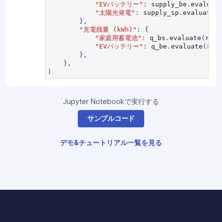
"EVバッテリー"
:
supply_be
.
evaluat
"太陽光発電"
:
supply_sp
.
evaluate
(
},
"充電残量 (kWh)"
:
{
"家庭用蓄電池"
:
q_bs
.
evaluate
(
resu
"EVバッテリー"
:
q_be
.
evaluate
(
res
},
},
)
Jupyter Notebookで実行する
サンプルコード
デモ&チュートリアル一覧を見る