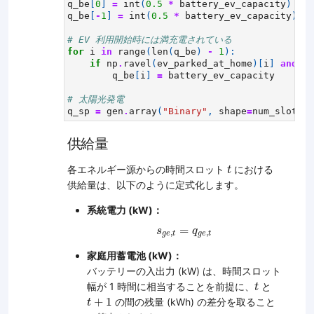
q_be
[
0
]
=
int
(
0.5
*
battery_ev_capacity
)
q_be
[
-
1
]
=
int
(
0.5
*
battery_ev_capacity
)
# EV 利用開始時には満充電されている
for
i
in
range
(
len
(
q_be
)
-
1
):
if
np
.
ravel
(
ev_parked_at_home
)[
i
]
and
no
q_be
[
i
]
=
battery_ev_capacity
# 太陽光発電
q_sp
=
gen
.
array
(
"Binary"
,
shape
=
num_slots
)
供給量
t
各エネルギー源からの時間スロット
における
t
供給量は、以下のように定式化します。
系統電力 (kW)：
s
g
e
,
t
=
q
g
e
,
t
=
s
q
,
,
g
e
t
g
e
t
家庭用蓄電池 (kW)：
バッテリーの入出力 (kW) は、時間スロット
t
幅が 1 時間に相当することを前提に、
と
t
t
+
1
+
1
の間の残量 (kWh) の差分を取ること
t