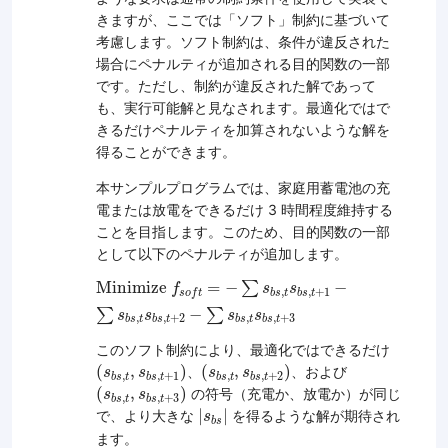
きますが、ここでは「ソフト」制約に基づいて
考慮します。ソフト制約は、条件が違反された
場合にペナルティが追加される目的関数の一部
です。ただし、制約が違反された解であって
も、実行可能解と見なされます。最適化ではで
きるだけペナルティを加算されないような解を
得ることができます。
本サンプルプログラムでは、家庭用蓄電池の充
電または放電をできるだけ 3 時間程度維持する
ことを目指します。このため、目的関数の一部
として以下のペナルティが追加します。
M
i
n
i
m
i
z
e
f
s
o
f
t
=
−
∑
s
b
s
,
t
s
b
s
,
t
+
1
−
∑
s
b
s
,
t
s
b
s
,
t
+
M
i
n
i
m
i
z
e
=
−
∑
−
f
s
s
,
,
+
1
b
s
t
b
s
t
s
o
f
t
∑
−
∑
s
s
s
s
,
,
+
2
,
,
+
3
b
s
t
b
s
t
b
s
t
b
s
t
このソフト制約により、最適化ではできるだけ
(
s
b
s
,
t
,
s
b
s
,
t
+
1
(
)
s
b
s
,
t
,
s
b
s
,
t
+
2
)
(
,
)
(
,
)
、
、および
s
s
s
s
,
,
+
1
,
,
+
2
b
s
t
b
s
t
b
s
t
b
s
t
(
s
b
s
,
t
,
s
b
s
,
t
+
3
)
(
,
)
の符号（充電か、放電か）が同じ
s
s
,
,
+
3
b
s
t
b
s
t
|
s
b
s
|
|
|
で、より大きな
を得るような解が期待され
s
b
s
ます。