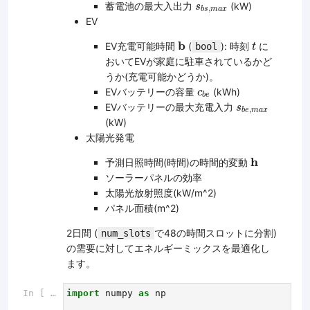
s
b
s
,
m
a
x
蓄電池の最大入出力
(kW)
s
,
b
s
m
a
x
EV
b
t
b
EV充電可能時間
(
): 時刻
に
bool
t
おいてEVが家庭に駐車されているかど
うか(充電可能かどうか)。
c
b
e
EVバッテリーの容量
(kWh)
c
b
e
s
b
e
,
m
a
x
EVバッテリーの最大充電入力
s
,
b
e
m
a
x
(kW)
太陽光発電
h
h
予測日照時間(時間)の時間的変動
ソーラーパネルの効率
太陽光放射照度(kW/m^2)
パネル面積(m^2)
2日間 (
で48の時間スロットに分割)
num_slots
の需要に対してエネルギーミックスを最適化し
ます。
In [ ]:
import
numpy
as
np