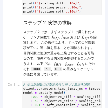
print
(
f
"
{
scaling_diff
=:
.10e
}
"
)
print
(
f
"
{
scaling_price
=:
.10e
}
"
)
print
(
f
"
{
scaling_soft
=:
.10e
}
"
)
ステップ 2. 実際の求解
ステップ 2 では、まずステップ 1 で得られたス
f
d
i
f
f
f
p
r
i
c
e
f
s
o
f
t
ケーリング係数で
,
および
を除
f
f
f
p
r
i
c
e
d
i
f
f
s
o
f
t
算します。 この操作により、すべての目的関数
項が互いに近い値を得ることが期待されます。
目的関数に追加の重みを上乗せすることも可能
なので、優先する目的関数を制御することがで
f
d
i
f
f
f
p
r
i
c
e
f
s
o
f
t
きます。以下では、
、
、
にそれ
f
f
f
p
r
i
c
e
d
i
f
f
s
o
f
t
ぞれ
、
、
の重みをスケーリン
1000
50
0.1
グ後に考慮しています。
In [ ]:
# 全目的関数及び制約条件に基づく最適化問題
client
.
parameters
.
time_limit_ms
=
timedelta
(
model
=
amplify
.
Model
(
1000
*
objective_diff
/
scaling_diff
+
50
*
objective_price
/
scaling_price
+
0.1
*
soft_constraint
/
scaling_soft
,