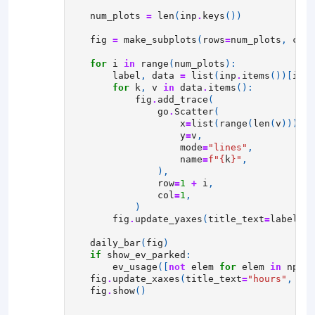
num_plots
=
len
(
inp
.
keys
())
fig
=
make_subplots
(
rows
=
num_plots
,
cols
for
i
in
range
(
num_plots
):
label
,
data
=
list
(
inp
.
items
())[
i
]
for
k
,
v
in
data
.
items
():
fig
.
add_trace
(
go
.
Scatter
(
x
=
list
(
range
(
len
(
v
))),
y
=
v
,
mode
=
"lines"
,
name
=
f
"
{
k
}
"
,
),
row
=
1
+
i
,
col
=
1
,
)
fig
.
update_yaxes
(
title_text
=
label
,
r
daily_bar
(
fig
)
if
show_ev_parked
:
ev_usage
([
not
elem
for
elem
in
np
.
ra
fig
.
update_xaxes
(
title_text
=
"hours"
,
row
fig
.
show
()