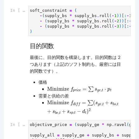
In [ ]:
soft_constraint
=
(
-
(
supply_bs
*
supply_bs
.
roll
(
-
1
))[:
-
1
]
.
s
-
(
supply_bs
*
supply_bs
.
roll
(
-
2
))[:
-
2
]
.
-
(
supply_bs
*
supply_bs
.
roll
(
-
3
))[:
-
3
]
.
)
目的関数
最後に、目的関数を構築します。目的関数は 2
つあります（上記のソフト制約も、厳密には目
的関数です）。
価格
M
i
n
i
m
i
z
e
f
p
r
i
c
e
=
∑
s
g
e
,
t
⋅
p
t
M
i
n
i
m
i
z
e
=
∑
⋅
f
s
p
,
p
r
i
c
e
g
e
t
t
需要と供給の差
M
i
n
i
m
i
z
e
f
d
i
f
f
=
∑
(
s
g
e
,
t
+
s
b
s
,
t
+
s
b
e
,
t
+
s
M
i
n
i
m
i
z
e
=
∑
(
+
f
s
s
,
,
g
e
t
b
s
t
d
i
f
f
2
+
+
−
)
s
s
d
,
,
s
p
t
t
b
e
t
In [ ]:
objective_price
=
(
supply_ge
*
np
.
ravel
(
grid
supply_all
=
supply_ge
+
supply_bs
+
supply_