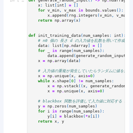
In [ ]:
def
generate_random_input
()
->
np
.
ndarray
:
x
:
list
[
int
]
=
[]
for
v_min
,
v_max
in
bounds
.
values
():
x
.
append
(
rng
.
integers
(
v_min
,
v_max
+
return
np
.
array
(
x
)
def
init_training_data
(
num_samples
:
int
):
# n0 個の 長さ d の入力値を乱数を用いて作成
data
:
list
[
np
.
ndarray
]
=
[]
for
_
in
range
(
num_samples
):
data
.
append
(
generate_random_input
())
x
=
np
.
array
(
data
)
# 入力値の重複が発生していたらランダムに値を変更
x
=
np
.
unique
(
x
,
axis
=
0
)
while
x
.
shape
[
0
]
!=
num_samples
:
x
=
np
.
vstack
((
x
,
generate_random_in
x
=
np
.
unique
(
x
,
axis
=
0
)
# blackbox 関数を評価して入力値に対応する n0
y
=
np
.
zeros
(
num_samples
)
for
i
in
range
(
num_samples
):
y
[
i
]
=
blackbox
(
*
x
[
i
])
return
x
,
y