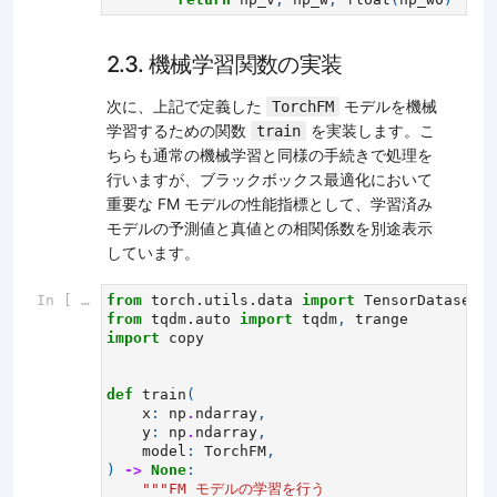
2.3. 機械学習関数の実装
次に、上記で定義した
モデルを機械
TorchFM
学習するための関数
を実装します。こ
train
ちらも通常の機械学習と同様の手続きで処理を
行いますが、ブラックボックス最適化において
重要な FM モデルの性能指標として、学習済み
モデルの予測値と真値との相関係数を別途表示
しています。
In [ ]:
from
torch.utils.data
import
TensorDataset
,
from
tqdm.auto
import
tqdm
,
trange
import
copy
def
train
(
x
:
np
.
ndarray
,
y
:
np
.
ndarray
,
model
:
TorchFM
,
)
->
None
:
"""FM モデルの学習を行う