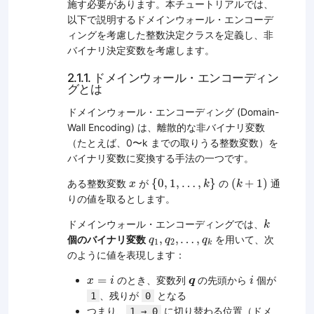
施す必要があります。本チュートリアルでは、
以下で説明するドメインウォール・エンコーデ
ィングを考慮した整数決定クラスを定義し、非
バイナリ決定変数を考慮します。
2.1.1. ドメインウォール・エンコーディン
グとは
ドメインウォール・エンコーディング (Domain-
Wall Encoding) は、離散的な非バイナリ変数
（たとえば、0〜k までの取りうる整数変数）を
バイナリ変数に変換する手法の一つです。
{
0
,
1
,
…
,
k
}
(
k
+
1
)
x
{
0
,
1
,
…
,
}
(
+
1
)
ある整数変数
が
の
通
x
k
k
りの値を取るとします。
k
ドメインウォール・エンコーディングでは、
k
q
1
,
q
2
,
…
,
q
k
,
,
…
,
個のバイナリ変数
を用いて、次
q
q
q
1
2
k
のように値を表現します：
x
=
i
i
q
=
のとき、変数列
の先頭から
個が
x
i
q
i
、残りが
となる
1
0
つまり、
に切り替わる位置（ドメ
1 → 0