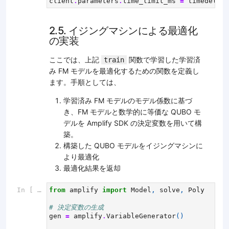
client
.
parameters
.
time_limit_ms
=
timedelta
(
2.5. イジングマシンによる最適化
の実装
ここでは、上記
関数で学習した学習済
train
み FM モデルを最適化するための関数を定義し
ます。手順としては、
学習済み FM モデルのモデル係数に基づ
き、FM モデルと数学的に等価な QUBO モ
デルを Amplify SDK の決定変数を用いて構
築。
構築した QUBO モデルをイジングマシンに
より最適化
最適化結果を返却
In [ ]:
from
amplify
import
Model
,
solve
,
Poly
# 決定変数の生成
gen
=
amplify
.
VariableGenerator
()