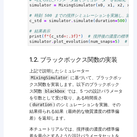
simulator
=
MixingSimulator
(
x0
,
x1
,
x2
,
x3
,
# 時刻 500 までの撹拌シミュレーションを実施し、濃度の
c_std
=
simulator
.
simulate
(
duration
=
500
)
# 結果表示
print
(
f
"
{
c_std
=:
.3f
}
"
)
# 撹拌後の濃度の標準偏差
simulator
.
plot_evolution
(
num_snaps
=
5
)
# 撹
1.2. ブラックボックス関数の実装
上記で説明したシミュレーター
に基づいて、ブラックボッ
MixingSimulator
クス関数を実装します。以下のブラックボック
ス関数
では、5 つの設計パラメータ
blackbox
を引数として受け取り、ある時間長さ
(
) のシミュレーションを実施、その
duration
結果得られる結果（最終的な物質濃度の標準偏
差）を返却します。
本チュートリアルでは、撹拌後の濃度の標準偏
差を最小とするような設計パラメータセットを