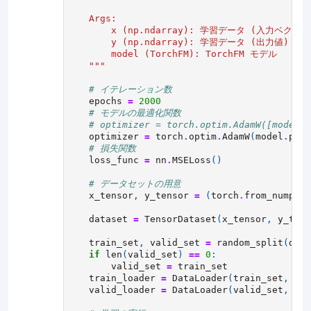
    Args:
        x (np.ndarray): 学習データ (入力ベクトル
        y (np.ndarray): 学習データ (出力値)
        model (TorchFM): TorchFM モデル
    """
# イテレーション数
epochs
=
2000
# モデルの最適化関数
# optimizer = torch.optim.AdamW([model.v
optimizer
=
torch
.
optim
.
AdamW
(
model
.
para
# 損失関数
loss_func
=
nn
.
MSELoss
()
# データセットの用意
x_tensor
,
y_tensor
=
(
torch
.
from_numpy
(
x
dataset
=
TensorDataset
(
x_tensor
,
y_tens
train_set
,
valid_set
=
random_split
(
data
if
len
(
valid_set
)
==
0
:
valid_set
=
train_set
train_loader
=
DataLoader
(
train_set
,
bat
valid_loader
=
DataLoader
(
valid_set
,
bat