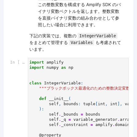
この整数変数を構成する Amplify SDK のバ
イナリ変数ベクトルを返します。整数変数
を直接バイナリ変数の組み合わせとして参
照したい場合に利用できます。
下記の実装では、複数の
IntegerVariable
をまとめて管理する
も考慮されて
Variables
います。
In [ ]:
import
amplify
import
numpy
as
np
class
IntegerVariable
:
"""ブラックボックス最適化のための整数決定変数ク
def
__init__
(
self
,
bounds
:
tuple
[
int
,
int
],
varia
):
self
.
_bounds
=
bounds
self
.
_q
=
variable_generator
.
array
(
"
self
.
_constraint
=
amplify
.
domain_wa
@property