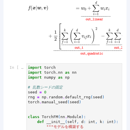
f
(
x
|
w
,
v
)
=
w
0
+
∑
i
=
1
d
w
i
x
i
_
o
u
t
_
l
i
n
e
a
r
+
1
2
[
∑
f
=
1
k
d
∑
(
|
,
)
=
+
f
x
w
v
w
w
x
0
i
i
=
1
i
–
––––––––––––
–
o
u
t
_
l
i
n
e
a
r
⎡
⎢

2
⎢

(
)
d
d
k
k
1
⎢

∑
∑
∑
∑
⎢
2
+
−
v
x
v
i
i
f
2
i
f
⎣
=
1
=
1
=
1
=
1
i
i
f
f
–
––––––––––––––––
–
–
––––––––––
o
u
t
_
1
o
u
t
_
2
–
–––––––––––––––––––––––––––––––––––
o
u
t
_
q
u
a
d
r
a
t
i
c
In [ ]:
import
torch
import
torch.nn
as
nn
import
numpy
as
np
# 乱数シードの固定
seed
=
0
rng
=
np
.
random
.
default_rng
(
seed
)
torch
.
manual_seed
(
seed
)
class
TorchFM
(
nn
.
Module
):
def
__init__
(
self
,
d
:
int
,
k
:
int
):
"""モデルを構築する