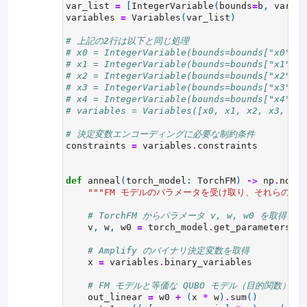
var_list
=
[
IntegerVariable
(
bounds
=
b
,
variab
variables
=
Variables
(
var_list
)
# 上記の2行は以下と同じ処理
# x0 = IntegerVariable(bounds=bounds["x0"], 
# x1 = IntegerVariable(bounds=bounds["x1"], 
# x2 = IntegerVariable(bounds=bounds["x2"], 
# x3 = IntegerVariable(bounds=bounds["x3"], 
# x4 = IntegerVariable(bounds=bounds["x4"], 
# variables = Variables([x0, x1, x2, x3, x4]
# 決定変数エンコーディングに必要な制約条件
constraints
=
variables
.
constraints
def
anneal
(
torch_model
:
TorchFM
)
->
np
.
ndarr
"""FM モデルのパラメータを受け取り、それらのパラ
# TorchFM からパラメータ v, w, w0 を取得
v
,
w
,
w0
=
torch_model
.
get_parameters
()
# Amplify のバイナリ決定変数を取得
x
=
variables
.
binary_variables
# FM モデルと等価な QUBO モデル（目的関数）を
out_linear
=
w0
+
(
x
*
w
)
.
sum
()