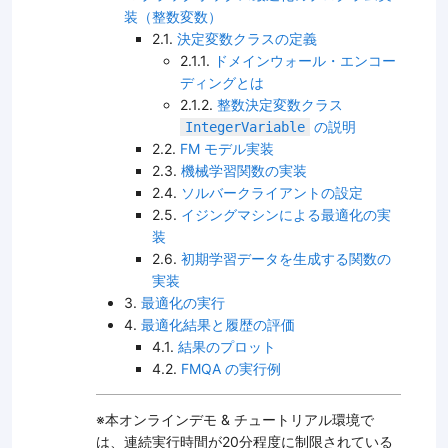
装（整数変数）
2.1.
決定変数クラスの定義
2.1.1.
ドメインウォール・エンコー
ディングとは
2.1.2.
整数決定変数クラス
の説明
IntegerVariable
2.2.
FM モデル実装
2.3.
機械学習関数の実装
2.4.
ソルバークライアントの設定
2.5.
イジングマシンによる最適化の実
装
2.6.
初期学習データを生成する関数の
実装
3.
最適化の実行
4.
最適化結果と履歴の評価
4.1.
結果のプロット
4.2.
FMQA の実行例
※本オンラインデモ & チュートリアル環境で
は、連続実行時間が20分程度に制限されている