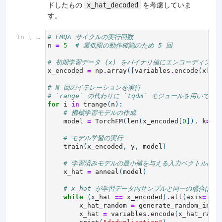
ドしたもの
を考慮していま
x_hat_decoded
す。
In [ ]:
# FMQA サイクルの実行回数
n
=
5
# 最低限の動作確認のため 5 回
# 初期学習データ (x) をバイナリ値にエンコーディング
x_encoded
=
np
.
array
([
variables
.
encode
(
x
[
i
])
# N 回のイテレーションを実行
# `range` の代わりに `tqdm` モジュールを用いて進
for
i
in
trange
(
n
):
# 機械学習モデルの作成
model
=
TorchFM
(
len
(
x_encoded
[
0
]),
k
=
10
)
# モデル学習の実行
train
(
x_encoded
,
y
,
model
)
# 学習済みモデルの最小値を与える入力ベクトルの値
x_hat
=
anneal
(
model
)
# x_hat が学習データ内サンプルと同一の場合はラ
while
(
x_hat
==
x_encoded
)
.
all
(
axis
=
1
)
.
a
x_hat_random
=
generate_random_input
x_hat
=
variables
.
encode
(
x_hat_rando