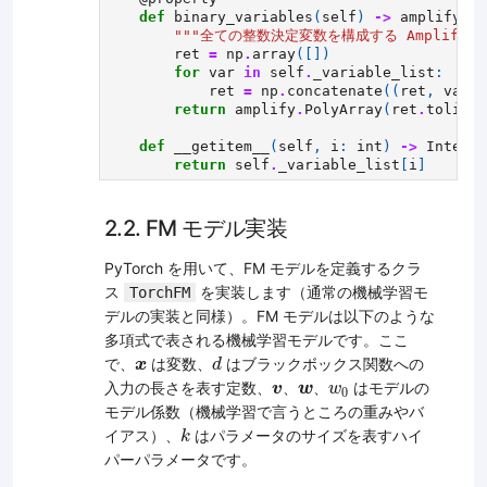
def
binary_variables
(
self
)
->
amplify
.
Po
"""全ての整数決定変数を構成する Amplify 
ret
=
np
.
array
([])
for
var
in
self
.
_variable_list
:
ret
=
np
.
concatenate
((
ret
,
var
.
b
return
amplify
.
PolyArray
(
ret
.
tolist
(
def
__getitem__
(
self
,
i
:
int
)
->
Integer
return
self
.
_variable_list
[
i
]
2.2. FM モデル実装
PyTorch を用いて、FM モデルを定義するクラ
ス
を実装します（通常の機械学習モ
TorchFM
デルの実装と同様）。FM モデルは以下のような
多項式で表される機械学習モデルです。ここ
d
x
で、
は変数、
はブラックボックス関数への
x
d
v
w
w
0
入力の長さを表す定数、
、
、
はモデルの
v
w
w
0
モデル係数（機械学習で言うところの重みやバ
k
イアス）、
はパラメータのサイズを表すハイ
k
パーパラメータです。