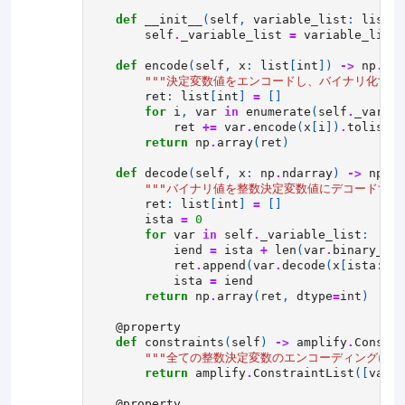
def
__init__
(
self
,
variable_list
:
list
[
I
self
.
_variable_list
=
variable_list
def
encode
(
self
,
x
:
list
[
int
])
->
np
.
nda
"""決定変数値をエンコードし、バイナリ化する関
ret
:
list
[
int
]
=
[]
for
i
,
var
in
enumerate
(
self
.
_variab
ret
+=
var
.
encode
(
x
[
i
])
.
tolist
()
return
np
.
array
(
ret
)
def
decode
(
self
,
x
:
np
.
ndarray
)
->
np
.
nd
"""バイナリ値を整数決定変数値にデコードする関
ret
:
list
[
int
]
=
[]
ista
=
0
for
var
in
self
.
_variable_list
:
iend
=
ista
+
len
(
var
.
binary_var
ret
.
append
(
var
.
decode
(
x
[
ista
:
ien
ista
=
iend
return
np
.
array
(
ret
,
dtype
=
int
)
@property
def
constraints
(
self
)
->
amplify
.
Constra
"""全ての整数決定変数のエンコーディングに必
return
amplify
.
ConstraintList
([
var
.
c
@property