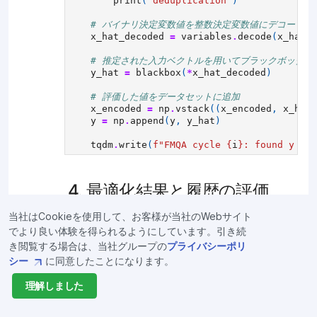
print
(
"deduplication"
)
# バイナリ決定変数値を整数決定変数値にデコード
x_hat_decoded
=
variables
.
decode
(
x_hat
)
# 推定された入力ベクトルを用いてブラックボックス
y_hat
=
blackbox
(
*
x_hat_decoded
)
# 評価した値をデータセットに追加
x_encoded
=
np
.
vstack
((
x_encoded
,
x_hat
)
y
=
np
.
append
(
y
,
y_hat
)
tqdm
.
write
(
f
"FMQA cycle 
{
i
}
: found y = 
{
4. 最適化結果と履歴の評価
当社はCookieを使用して、お客様が当社のWebサイト
4.1. 結果のプロット
でより良い体験を得られるようにしています。引き続
き閲覧する場合は、当社グループの
プライバシーポリ
以下は、初期学習データ生成過程および最適化
シー
に同意したことになります。
サイクルにおける目的関数評価値の推移をプロ
ットする関数です。
理解しました
In [ ]:
import
matplotlib.pyplot
as
plt