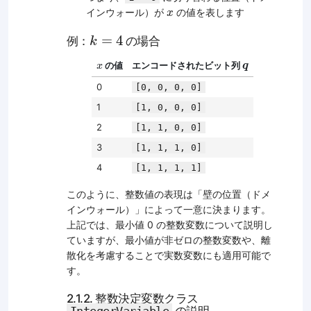
x
インウォール）が
の値を表します
x
k
=
4
=
4
例：
の場合
k
q
x
の値
エンコードされたビット列
q
x
0
[0, 0, 0, 0]
1
[1, 0, 0, 0]
2
[1, 1, 0, 0]
3
[1, 1, 1, 0]
4
[1, 1, 1, 1]
このように、整数値の表現は「壁の位置（ドメ
インウォール）」によって一意に決まります。
上記では、最小値 0 の整数変数について説明し
ていますが、最小値が非ゼロの整数変数や、離
散化を考慮することで実数変数にも適用可能で
す。
2.1.2. 整数決定変数クラス
IntegerVariable
の説明