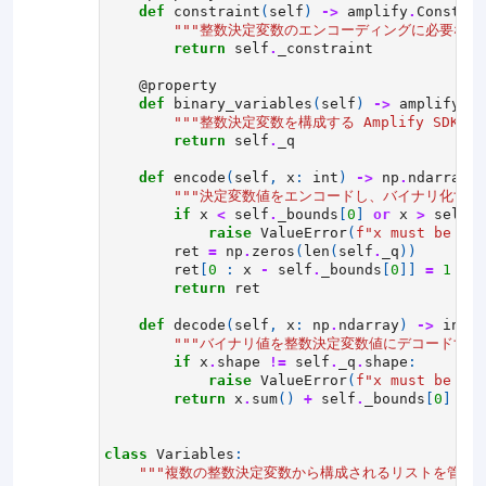
def
constraint
(
self
)
->
amplify
.
Constrai
"""整数決定変数のエンコーディングに必要な制約
return
self
.
_constraint
@property
def
binary_variables
(
self
)
->
amplify
.
Po
"""整数決定変数を構成する Amplify SDK
return
self
.
_q
def
encode
(
self
,
x
:
int
)
->
np
.
ndarray
:
"""決定変数値をエンコードし、バイナリ化する関
if
x
<
self
.
_bounds
[
0
]
or
x
>
self
.
_
raise
ValueError
(
f
"x must be in 
ret
=
np
.
zeros
(
len
(
self
.
_q
))
ret
[
0
:
x
-
self
.
_bounds
[
0
]]
=
1
return
ret
def
decode
(
self
,
x
:
np
.
ndarray
)
->
int
:
"""バイナリ値を整数決定変数値にデコードする関
if
x
.
shape
!=
self
.
_q
.
shape
:
raise
ValueError
(
f
"x must be of 
return
x
.
sum
()
+
self
.
_bounds
[
0
]
class
Variables
:
"""複数の整数決定変数から構成されるリストを管理す