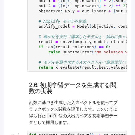
out_1
=
((
x
[:,
np
.
newaxis
]
*
v
)
.
sum
(
axis
out_2
=
((
x
[:,
np
.
newaxis
]
*
v
)
**
2
)
.
su
objective
:
Poly
=
out_linear
+
(
out_1
-
# Amplify モデルを定義
amplify_model
=
Model
(
objective
,
constra
# 最小化を実行（構築したモデルと、始めに作ったソ
result
=
solve
(
amplify_model
,
client
)
if
len
(
result
.
solutions
)
==
0
:
raise
RuntimeError
(
"No solution was 
# モデルを最小化する入力ベクトル（最適設計パラメ
return
x
.
evaluate
(
result
.
best
.
values
)
.
as
2.6. 初期学習データを生成する関
数の実装
乱数に基づき生成した入力ベクトルを使ってブ
ラックボックス関数を評価します。このように
得られた
個の入出力ペアを初期学習デー
n_0
タとして採用します。