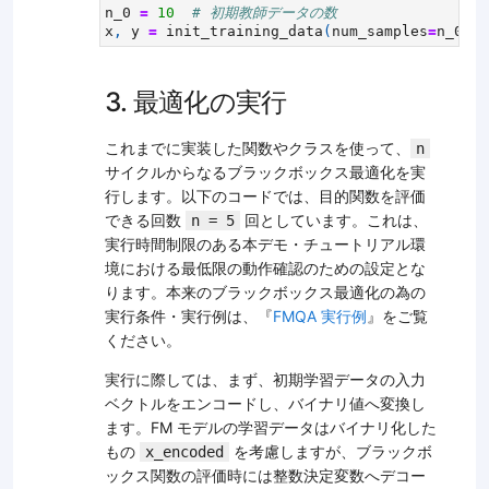
n_0
=
10
# 初期教師データの数
x
,
y
=
init_training_data
(
num_samples
=
n_0
)
3. 最適化の実行
これまでに実装した関数やクラスを使って、
n
サイクルからなるブラックボックス最適化を実
行します。以下のコードでは、目的関数を評価
できる回数
回としています。これは、
n = 5
実行時間制限のある本デモ・チュートリアル環
境における最低限の動作確認のための設定とな
ります。本来のブラックボックス最適化の為の
実行条件・実行例は、『
FMQA 実行例
』をご覧
ください。
実行に際しては、まず、初期学習データの入力
ベクトルをエンコードし、バイナリ値へ変換し
ます。FM モデルの学習データはバイナリ化した
もの
を考慮しますが、ブラックボ
x_encoded
ックス関数の評価時には整数決定変数へデコー