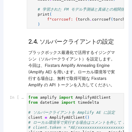
# 学習された FM モデル予測値と真値との相関係数
print
(
f
"corrcoef: 
{
torch
.
corrcoef
(
torch
.
st
)
2.4. ソルバークライアントの設定
ブラックボックス最適化で活用するイジングマ
シン（ソルバークライアント）を設定します。
今回は、Fixstars Amplify Annealing Engine
(Amplify AE) を用います。ローカル環境等で実
行する場合は、無料で取得可能な Fixstars
Amplify の API トークンを入力してください。
In [ ]:
from
amplify
import
AmplifyAEClient
from
datetime
import
timedelta
# ソルバークライアントを Amplify AE に設定
client
=
AmplifyAEClient
()
# ローカル環境等で実行する場合はコメントを外して Amp
# client.token = "AE/xxxxxxxxxxxxxxxxxxxxxxx