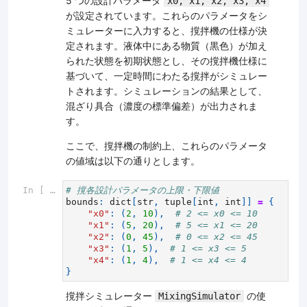
5 つの設計パラメータ
x0, x1, x2, x3, x4
が設定されています。これらのパラメータをシ
ミュレーターに入力すると、撹拌機の仕様が決
定されます。液体中にある物質（黒色）が加え
られた状態を初期状態とし、その撹拌機仕様に
基づいて、一定時間にわたる撹拌がシミュレー
トされます。シミュレーションの結果として、
混ざり具合（濃度の標準偏差）が出力されま
す。
ここで、撹拌機の制約上、これらのパラメータ
の値域は以下の通りとします。
In [ ]:
# 撹各設計パラメータの上限・下限値
bounds
:
dict
[
str
,
tuple
[
int
,
int
]]
=
{
"x0"
:
(
2
,
10
),
# 2 <= x0 <= 10
"x1"
:
(
5
,
20
),
# 5 <= x1 <= 20
"x2"
:
(
0
,
45
),
# 0 <= x2 <= 45
"x3"
:
(
1
,
5
),
# 1 <= x3 <= 5
"x4"
:
(
1
,
4
),
# 1 <= x4 <= 4
}
撹拌シミュレーター
の使
MixingSimulator