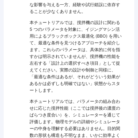
な影響を与える一方、経験や試行錯誤に依存す
ることが少なくありません。
本チュートリアルでは、撹拌機の設計に関わる
5 つのパラメータを対象に、イジングマシン活
用によるブラックボックス最適化 (BBO) を用い
て、最適な条件を見つけるアプローチを紹介し
ます。これらのパラメータは、具体的に何を指
すかは明示されていませんが、撹拌機の性能を
左右する「設計上の選択すべき項目」として捉
えてください。実際の設計や制御と同様に、
「最適な条件はあるが、それがどういう効果が
あるかは必ずしも明確ではない」状態からスタ
ートします。
本チュートリアルでは、パラメータの組み合わ
せに応じた撹拌性能（ここでは撹拌後の濃度の
ばらつき度合い）を、シミュレーターを通じて
評価します。物理モデルの詳細やシミュレータ
ーの中身を理解する必要はありません。目的関
数の形状も構造も不明なまま、いかに効率よく