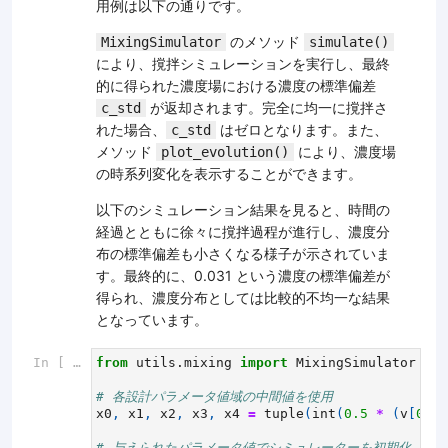
用例は以下の通りです。
のメソッド
MixingSimulator
simulate()
により、撹拌シミュレーションを実行し、最終
的に得られた濃度場における濃度の標準偏差
が返却されます。完全に均一に撹拌さ
c_std
れた場合、
はゼロとなります。また、
c_std
メソッド
により、濃度場
plot_evolution()
の時系列変化を表示することができます。
以下のシミュレーション結果を見ると、時間の
経過とともに徐々に撹拌過程が進行し、濃度分
布の標準偏差も小さくなる様子が示されていま
す。最終的に、0.031 という濃度の標準偏差が
得られ、濃度分布としては比較的不均一な結果
となっています。
In [ ]:
from
utils.mixing
import
MixingSimulator
# 各設計パラメータ値域の中間値を使用
x0
,
x1
,
x2
,
x3
,
x4
=
tuple
(
int
(
0.5
*
(
v
[
0
]
+
# 与えられたパラメータ値でシミュレーターを初期化