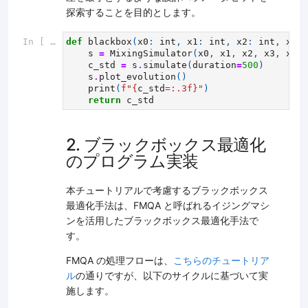
探索することを目的とします。
In [ ]:
def
blackbox
(
x0
:
int
,
x1
:
int
,
x2
:
int
,
x3
:
s
=
MixingSimulator
(
x0
,
x1
,
x2
,
x3
,
x4
)
c_std
=
s
.
simulate
(
duration
=
500
)
s
.
plot_evolution
()
print
(
f
"
{
c_std
=:
.3f
}
"
)
return
c_std
2. ブラックボックス最適化
のプログラム実装
本チュートリアルで考慮するブラックボックス
最適化手法は、FMQA と呼ばれるイジングマシ
ンを活用したブラックボックス最適化手法で
す。
FMQA の処理フローは、
こちらのチュートリア
ル
の通りですが、以下のサイクルに基づいて実
施します。