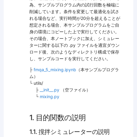
為、サンプルプログラム内の試行回数を極端に
削減しています。条件を変更して最適化を試さ
れる場合など、実行時間が20分を超えることが
想定される場合、本サンプルプログラムをご自
身の環境にコピーした上で実行してください。
その場合、本ノートブックに加え、シミュレー
ターに関する以下の .py ファイルを適宜ダウン
ロード後、次のようなディレクトリ構成で保存
し、サンプルコードを実行してください。
├
fmqa_5_mixing.ipynb
（本サンプルプログラ
ム）
└ utils/
├
__init__.py
（空ファイル）
└
mixing.py
1. 目的関数の説明
1.1. 撹拌シミュレーターの説明