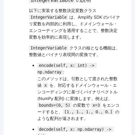
以下に実装する整数決定変数クラス
は、Amplify SDK のバイナ
IntegerVariable
リ変数を内部的に利用し、ドメインウォール・
エンコーディングを適用することで、整数決定
変数を効率的に表現します。
クラスの核となる機能は、
IntegerVariable
整数値とバイナリ表現間の変換です。
encode(self, x: int) -> 
:
np.ndarray
このメソッドは、引数として渡された整数
値
を、対応するドメインウォール・エ
x
ンコーディングに基づくバイナリベクトル
(NumPy 配列) に変換します。例えば、
の変数で
をエンコ
bounds=(0, 5)
x=3
ードすると、
の
[1., 1., 1., 0., 0.]
ような配列が返されます。
decode(self, x: np.ndarray) -> 