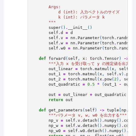
        Args:
            d (int): 入力ベクトルのサイズ
            k (int): パラメータ k
        """
super
()
.
__init__
()
self
.
d
=
d
self
.
v
=
nn
.
Parameter
(
torch
.
randn
((
d
self
.
w
=
nn
.
Parameter
(
torch
.
randn
((
d
self
.
w0
=
nn
.
Parameter
(
torch
.
randn
((
def
forward
(
self
,
x
:
torch
.
Tensor
)
->
to
"""入力 x を受け取って y の推定値を出力する
out_linear
=
torch
.
matmul
(
x
,
self
.
w
)
out_1
=
torch
.
matmul
(
x
,
self
.
v
)
.
pow
(
out_2
=
torch
.
matmul
(
x
.
pow
(
2
),
self
.
out_quadratic
=
0.5
*
(
out_1
-
out_2
out
=
out_linear
+
out_quadratic
return
out
def
get_parameters
(
self
)
->
tuple
[
np
.
nda
"""パラメータ v, w, w0 を出力する"""
np_v
=
self
.
v
.
detach
()
.
numpy
()
.
copy
(
np_w
=
self
.
w
.
detach
()
.
numpy
()
.
copy
(
np_w0
=
self
.
w0
.
detach
()
.
numpy
()
.
cop
return
np_v
,
np_w
,
float
(
np_w0
)