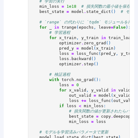
# 学習の実行
min_loss
=
1e18
# 損失関数の最小値を保存
best_state
=
model
.
state_dict
()
# モデ
# `range` の代わりに `tqdm` モジュールを用
for
_
in
trange
(
epochs
,
leave
=
False
):
# 学習過程
for
x_train
,
y_train
in
train_loader
optimizer
.
zero_grad
()
pred_y
=
model
(
x_train
)
loss
=
loss_func
(
pred_y
,
y_train
loss
.
backward
()
optimizer
.
step
()
# 検証過程
with
torch
.
no_grad
():
loss
=
0
for
x_valid
,
y_valid
in
valid_lo
out_valid
=
model
(
x_valid
)
loss
+=
loss_func
(
out_valid
,
if
loss
<
min_loss
:
# 損失関数の値が更新されたらパラ
best_state
=
copy
.
deepcopy
(
m
min_loss
=
loss
# モデルを学習済みパラメータで更新
model
.
load_state_dict
(
best_state
)