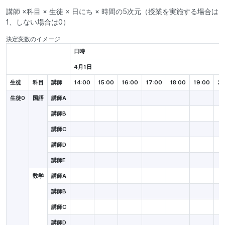
講師 ×科目 × 生徒 × 日にち × 時間の5次元（授業を実施する場合は
1、しない場合は0）
決定変数のイメージ
日時
4月1日
生徒
科目
講師
14:00
15:00
16:00
17:00
18:00
19:00
20
生徒0
国語
講師A
講師B
講師C
講師D
講師E
数学
講師A
講師B
講師C
講師D