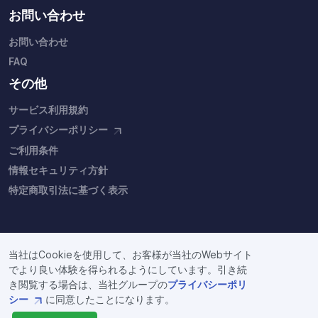
お問い合わせ
お問い合わせ
FAQ
その他
サービス利用規約
プライバシーポリシー
ご利用条件
情報セキュリティ方針
特定商取引法に基づく表示
当社はCookieを使用して、お客様が当社のWebサイト
でより良い体験を得られるようにしています。引き続
Copyright © Fixstars Group. 本サイトをご利用の際は、当社グループの
プライバシ
ーポリシー
と
ご利用条件
をご確認ください。
き閲覧する場合は、当社グループの
プライバシーポリ
シー
に同意したことになります。