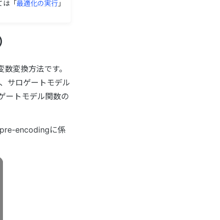
ては「
最適化の実行
」
ト）
変数変換方法です。
、サロゲートモデル
ゲートモデル関数の
e-encodingに係