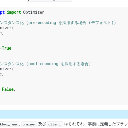
pt
import
Optimizer
スタンス化 (pre-encoding を採用する場合 (デフォルト))
mizer
(
c
,
=
True
,
スタンス化 (post-encoding を採用する場合)
mizer
(
c
,
=
False
,
,
及び
はそれぞれ、事前に定義したブラッ
ckbox_func
trainer
client,