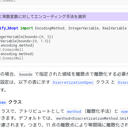
d.OneHot
と実数変数に対してエンコーディング手法を選択
ify_bbopt
import
EncodingMethod
,
IntegerVariable
,
RealVariable
egerVariable
(
bounds
=
(
0
,
5
))
lVariable
(
bounds
=
(
0
,
1.5
))
.
encoding
.
method
)
d.DomainWall
.
encoding
.
method
)
d.DomainWall
の場合、
で指定された値域を離散点で離散化する必要
bounds
る設定は、以下の表に示す
クラス と
DiscretizationSpec
Disc
す。
クラス
pec
クラスで、アトリビュートとして
（離散化手法）と
method
num
できます。デフォルトでは、
method=DiscretizationMethod.Uni
慮されます。つまり、11 点の離散点により等間隔に離散化さ