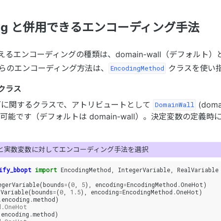
oding と併用できるエンコーディング手法
 で使えるエンコーディングの種類は、domain-wall（デフォルト）と 
らのエンコーディング方法は、
クラスを使い
EncodingMethod
クラス
グに関するクラスで、アトリビュートとして
(doma
DomainWall
 を選択可能です（デフォルトは domain-wall）。決定変数の定
と実数変数に対してエンコーディング手法を選択
ify_bbopt
import
EncodingMethod
,
IntegerVariable
,
RealVariable
egerVariable
(
bounds
=
(
0
,
5
),
encoding
=
EncodingMethod
.
OneHot
)
lVariable
(
bounds
=
(
0
,
1.5
),
encoding
=
EncodingMethod
.
OneHot
)
.
encoding
.
method
)
d.OneHot
.
encoding
.
method
)