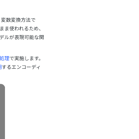
う変数変換方法で
まま使われるため、
デルが表現可能な関
。
部処理
で実施します。
明
するエンコーディ