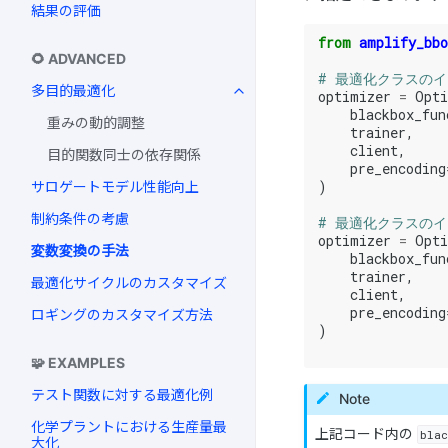
結果の評価
from
amplify_bbo
🌻 ADVANCED
# 最適化クラスのイン
多目的最適化
optimizer
=
Opti
blackbox_fun
重みの動的調整
trainer
,
client
,
目的関数同士の依存関係
pre_encoding
)
サロゲートモデル性能向上
制約条件の考慮
# 最適化クラスのイン
optimizer
=
Opti
変数変換の手法
blackbox_fun
trainer
,
最適化サイクルのカスタマイズ
client
,
pre_encoding
ロギングのカスタマイズ方法
)
🧩 EXAMPLES
テスト関数に対する最適化例
Note
化学プラントにおける生産量最
上記コード内の
bla
大化