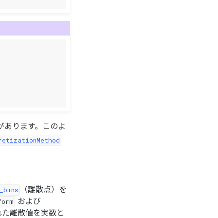
があります。このよ
retizationMethod
（離散点）を
_bins
および
form
れた離散値を実数と