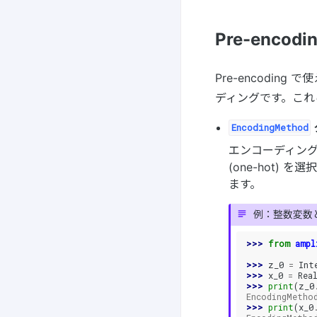
Pre-enc
Pre-encoding
ディングです。これ
EncodingMethod
エンコーディン
(one-hot)
ます。
例：整数変数
>>> 
from
ampl
>>> 
z_0
=
Int
>>> 
x_0
=
Rea
>>> 
print
(
z_0
EncodingMetho
>>> 
print
(
x_0