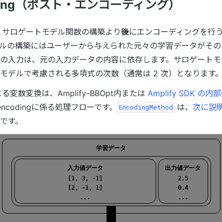
coding（ポスト・エンコーディング）
ng は、サロゲートモデル関数の構築より
後
にエンコーディングを行
ルの構築にはユーザーから与えられた元々の学習データがその
の入力は、元の入力データの内容に依存します。サロゲートモ
モデルで考慮される多項式の次数（通常は 2 次）となります
 による変数変換は、Amplify-BBOpt内または
Amplify SDK の内
encodingに係る処理フローです。
は、
次に説
EncodingMethod
です。