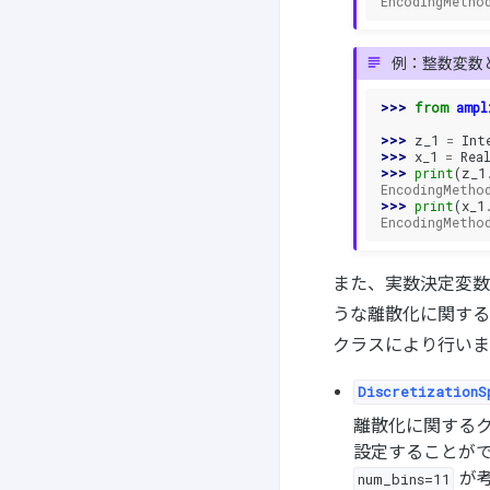
EncodingMetho
例：整数変数
>>> 
from
ampl
>>> 
z_1
=
Int
>>> 
x_1
=
Rea
>>> 
print
(
z_1
EncodingMetho
>>> 
print
(
x_1
EncodingMetho
また、実数決定変数
うな離散化に関す
クラスにより行いま
DiscretizationS
離散化に関する
設定することが
が考
num_bins=11