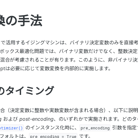
換の手法
で活用するイジングマシンは、バイナリ決定変数のみを直接考
ボックス最適化問題では、バイナリ変数だけでなく、整数決定
混合が考慮されることが有ります。このように、非バイナリ決
-BBOptは必要に応じて変数変換を内部的に実施します。
のタイミング
合（決定変数に整数や実数変数が含まれる場合）、以下に説明す
g
および
post-encoding
、のいずれかで実施されます。どのタ
のインスタンス化時に、
引数を指定
ptimizer()
pre_encoding
フォルトは、
です。
pre_encoding
=
True