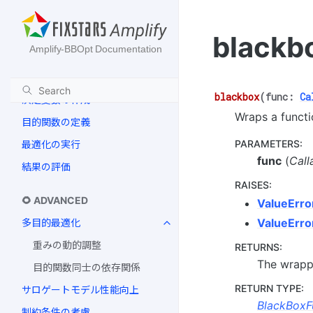
クイックスタート
blackb
Amplify-BBOpt 全体像
🌱 BASIC
blackbox
(
func
:
Ca
決定変数の作成
Wraps a functi
目的関数の定義
PARAMETERS
:
最適化の実行
func
(
Call
結果の評価
RAISES
:
🌻 ADVANCED
ValueErro
ValueErro
多目的最適化
重みの動的調整
RETURNS
:
The wrapp
目的関数同士の依存関係
RETURN TYPE
:
サロゲートモデル性能向上
BlackBoxF
制約条件の考慮