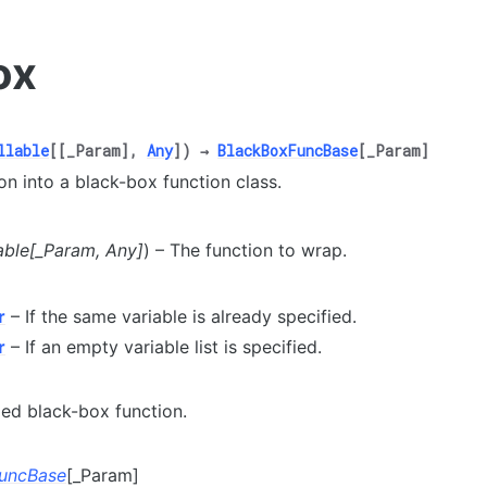
ox
llable
[
[
_Param
]
,
Any
]
)
→
BlackBoxFuncBase
[
_Param
]
on into a black-box function class.
able
[
_Param
,
Any
]
) – The function to wrap.
r
– If the same variable is already specified.
r
– If an empty variable list is specified.
ed black-box function.
uncBase
[_Param]